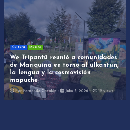
Cultura
Música
We Tripantü reunió a comunidades
de Mariquina en torno al ülkantun,
la lengua y la cosmovisión
mapuche
Por
Fernando Catalán
Julio 3, 2026
12 views