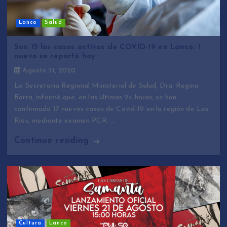
Lanco
Salud
Son 15 los casos activos de COVID-19 en Lanco: 1
nuevo se reportó hoy
Agosto 31, 2020
La Secretaria Regional Ministerial de Salud, Dra. Regina
Barra, informó que, en las últimas 24 horas, se han
confirmado 17 nuevos casos de Covid-19 en la región de Los
Ríos, mediante examen PCR. …
Continue reading
Cultura
Lanco