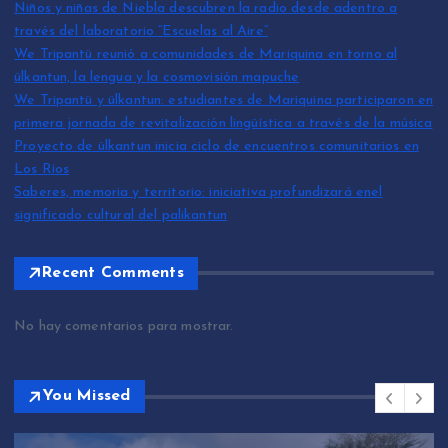
Niños y niñas de Niebla descubren la radio desde adentro a
través del laboratorio “Escuelas al Aire”
We Tripantü reunió a comunidades de Mariquina en torno al
ülkantun, la lengua y la cosmovisión mapuche
We Tripantü y ülkantun: estudiantes de Mariquina participaron en
primera jornada de revitalización lingüística a través de la música
Proyecto de ülkantun inicia ciclo de encuentros comunitarios en
Los Ríos
Saberes, memoria y territorio: iniciativa profundizará enel
significado cultural del palikantun
Recent Comments
No hay comentarios para mostrar.
You Missed