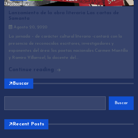
Lanzamiento de la obra literaria Las cartas de
Samanta
Agosto 20, 2020
La jornada – de carácter cultural literario -contará con la
presencia de reconocidos escritores, investigadores y
exponentes del área: los poetas nacionales Carmen Mantilla
y Ramiro Villarroel, la docente del…
Continue reading
Buscar
Buscar
Recent Posts