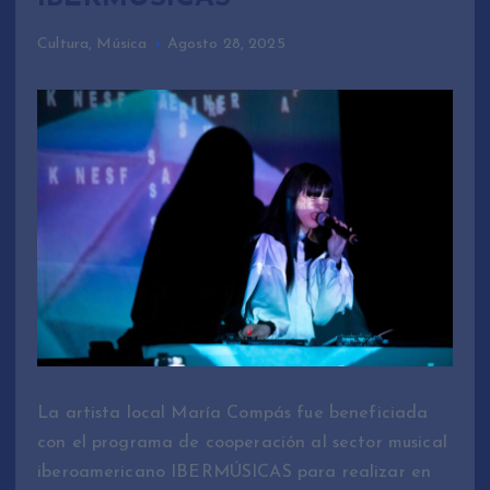
Cultura
,
Música
Agosto 28, 2025
La artista local María Compás fue beneficiada
con el programa de cooperación al sector musical
iberoamericano IBERMÚSICAS para realizar en