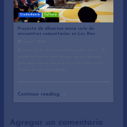
Ciudadanía
Cultura
Proyecto de ülkantun inicia ciclo de
encuentros comunitarios en Los Ríos
Junio 7, 2026
El proyecto Fvr Fvr Awkiñ Mawizantu Mew – El
sonido del viento en el bosque iniciará durante
junio una serie de encuentros territoriales en la
Región de Los Ríos, donde…
Continue reading
Agregar un comentario