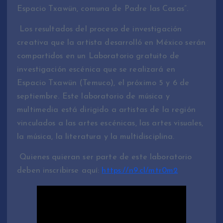
Espacio Txawün, comuna de Padre las Casas”.
Los resultados del proceso de investigación
creativa que la artista desarrolló en México serán
compartidos en un Laboratorio gratuito de
investigación escénica que se realizará en
Espacio Txawün (Temuco), el próximo 5 y 6 de
septiembre. Este laboratorio de música y
multimedia está dirigido a artistas de la región
vinculados a las artes escénicas, las artes visuales,
la música, la literatura y la multidisciplina.
Quienes quieran ser parte de este laboratorio
deben inscribirse aquí:
https://n9.cl/mtr0m2