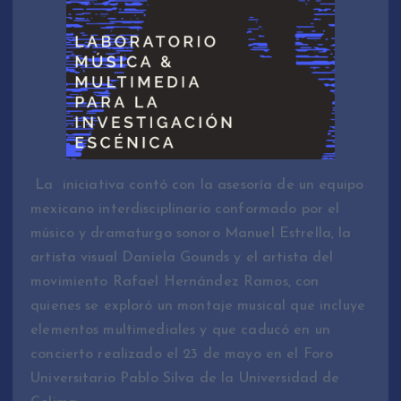
La iniciativa contó con la asesoría de un equipo
mexicano interdisciplinario conformado por el
músico y dramaturgo sonoro Manuel Estrella, la
artista visual Daniela Gounds y el artista del
movimiento Rafael Hernández Ramos, con
quienes se exploró un montaje musical que incluye
elementos multimediales y que caducó en un
concierto realizado el 23 de mayo en el Foro
Universitario Pablo Silva de la Universidad de