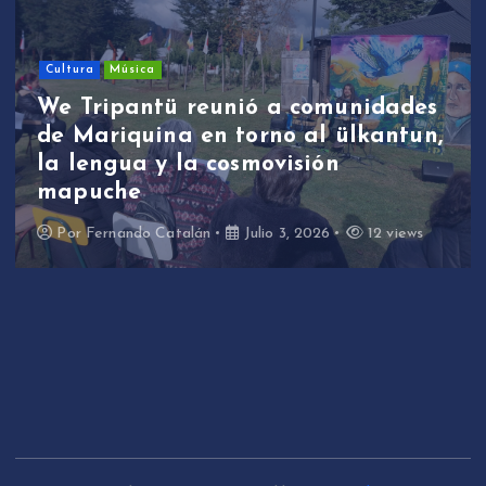
Sin categoría
We Tripantü y ülkantun:
estudiantes de Mariquina
participaron en primera jornada
de revitalización lingüística a
través de la música
Por
Fernando Catalán
Junio 17, 2026
11 views