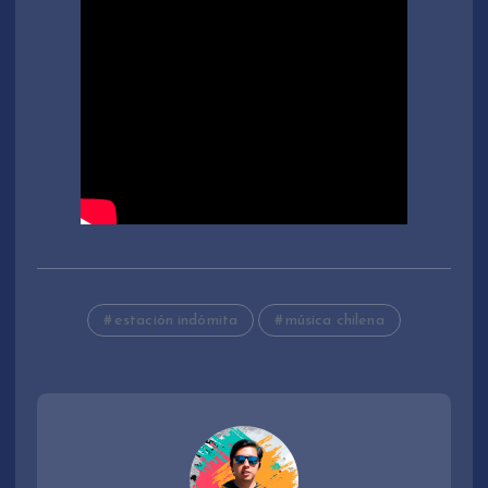
estación indómita
música chilena