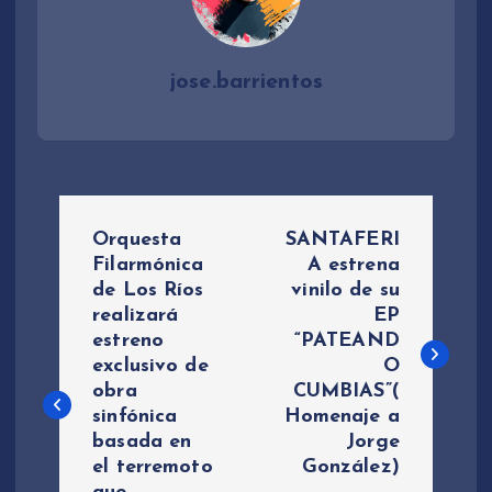
jose.barrientos
N
Orquesta
SANTAFERI
a
Filarmónica
A estrena
de Los Ríos
vinilo de su
realizará
EP
v
estreno
“PATEAND
exclusivo de
O
e
obra
CUMBIAS”(
sinfónica
Homenaje a
g
basada en
Jorge
el terremoto
González)
a