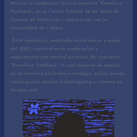
México la residencia técnica-creativa “Kinesfera
Posthack”, en el Centro Estatal de las Artes de
Comala de México en colaboración con la
Universidad de Colima.
Esta residencia, realizada entre marzo y mayo
del 2025, consistió en la exploración y
experimentación musical escénica del concierto
“Kinesfera Posthack”, el cual además de música
en un formato electrónico-análogo, incluía poesía
visual, poesía sonora, videomapping y cámara en
tiempo real.