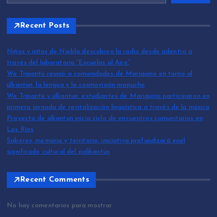
Recent Posts
Niños y niñas de Niebla descubren la radio desde adentro a
través del laboratorio “Escuelas al Aire”
We Tripantü reunió a comunidades de Mariquina en torno al
ülkantun, la lengua y la cosmovisión mapuche
We Tripantü y ülkantun: estudiantes de Mariquina participaron en
primera jornada de revitalización lingüística a través de la música
Proyecto de ülkantun inicia ciclo de encuentros comunitarios en
Los Ríos
Saberes, memoria y territorio: iniciativa profundizará enel
significado cultural del palikantun
Recent Comments
No hay comentarios para mostrar.