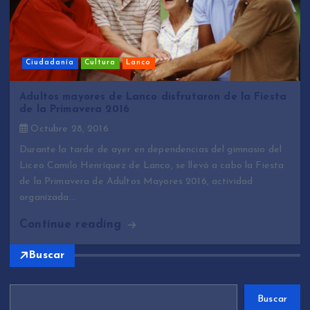
Ciudadanía
Cultura
Lanco
Adultos mayores de Lanco disfrutaron de la Fiesta
de la Primavera 2016
Octubre 28, 2016
Durante la tarde de ayer en dependencias del gimnasio del
Liceo Camilo Henríquez de Lanco, se llevó a cabo la Fiesta
de la Primavera de Adultos Mayores 2016, actividad
organizada…
Continue reading
Buscar
Buscar