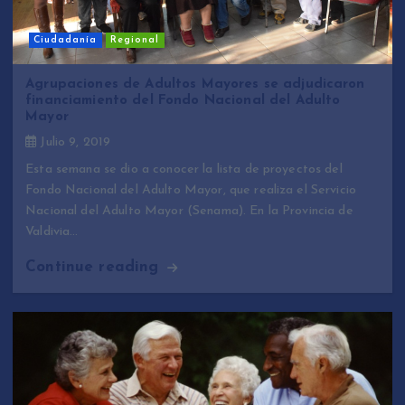
Ciudadanía
Regional
Agrupaciones de Adultos Mayores se adjudicaron
financiamiento del Fondo Nacional del Adulto
Mayor
Julio 9, 2019
Esta semana se dio a conocer la lista de proyectos del
Fondo Nacional del Adulto Mayor, que realiza el Servicio
Nacional del Adulto Mayor (Senama). En la Provincia de
Valdivia…
Continue reading