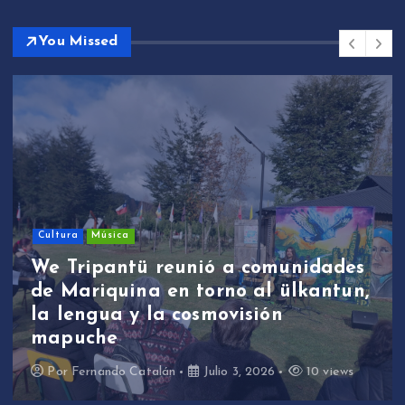
You Missed
Cultura
Música
We Tripantü reunió a comunidades
de Mariquina en torno al ülkantun,
la lengua y la cosmovisión
mapuche
Por
Fernando Catalán
Julio 3, 2026
10 views