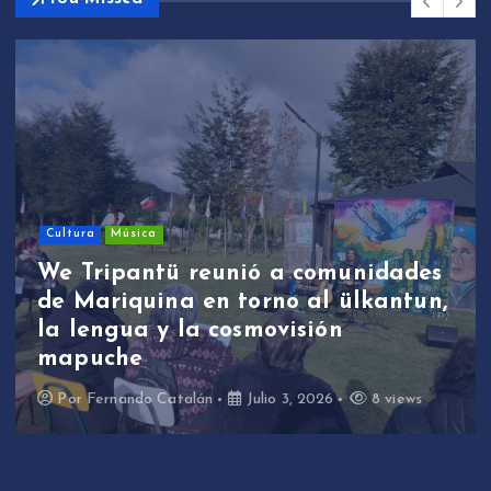
Cultura
Música
We Tripantü reunió a comunidades
de Mariquina en torno al ülkantun,
la lengua y la cosmovisión
mapuche
Por
Fernando Catalán
Julio 3, 2026
8 views