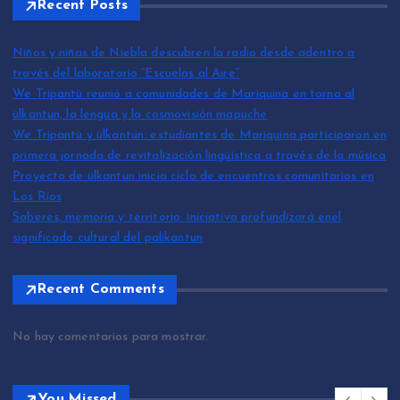
Recent Posts
Niños y niñas de Niebla descubren la radio desde adentro a
través del laboratorio “Escuelas al Aire”
We Tripantü reunió a comunidades de Mariquina en torno al
ülkantun, la lengua y la cosmovisión mapuche
We Tripantü y ülkantun: estudiantes de Mariquina participaron en
primera jornada de revitalización lingüística a través de la música
Proyecto de ülkantun inicia ciclo de encuentros comunitarios en
Los Ríos
Saberes, memoria y territorio: iniciativa profundizará enel
significado cultural del palikantun
Recent Comments
No hay comentarios para mostrar.
You Missed