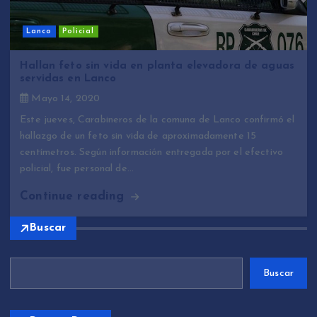
Lanco
Policial
Hallan feto sin vida en planta elevadora de aguas
servidas en Lanco
Mayo 14, 2020
Este jueves, Carabineros de la comuna de Lanco confirmó el
hallazgo de un feto sin vida de aproximadamente 15
centímetros. Según información entregada por el efectivo
policial, fue personal de…
Continue reading
Buscar
Buscar