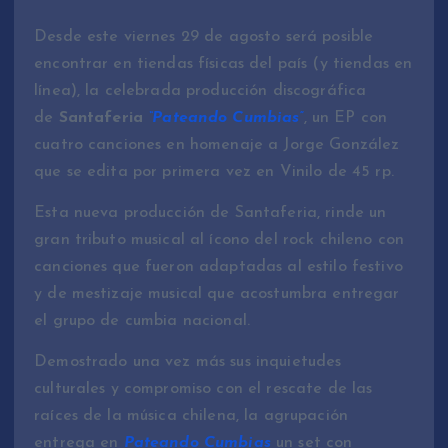
Desde este viernes 29 de agosto será posible
encontrar en tiendas físicas del país (y tiendas en
línea), la celebrada producción discográfica
de
Santaferia
“Pateando Cumbias”
, un EP con
cuatro canciones en homenaje a Jorge González
que se edita por primera vez en Vinilo de 45 rp.
Esta nueva producción de Santaferia, rinde un
gran tributo musical al ícono del rock chileno con
canciones que fueron adaptadas al estilo festivo
y de mestizaje musical que acostumbra entregar
el grupo de cumbia nacional.
Demostrado una vez más sus inquietudes
culturales y compromiso con el rescate de las
raíces de la música chilena, la agrupación
entrega en
Pateando Cumbias
un set con