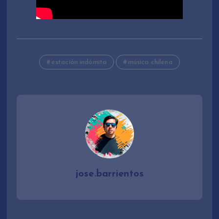
estación indómita
música chilena
jose.barrientos