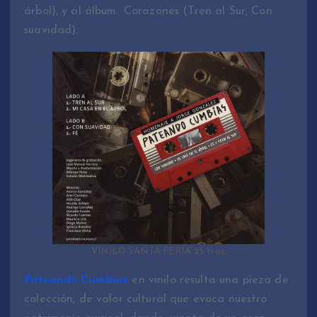
árbol), y al álbum Corazones (Tren al Sur, Con
suavidad).
VINILO SANTA FERIA 25 traz
Pateando Cumbias
en vinilo resulta una pieza de
colección, de valor cultural que evoca nuestro