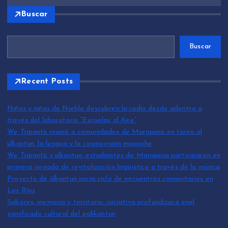
Buscar
Buscar
Recent Posts
Niños y niñas de Niebla descubren la radio desde adentro a
través del laboratorio “Escuelas al Aire”
We Tripantü reunió a comunidades de Mariquina en torno al
ülkantun, la lengua y la cosmovisión mapuche
We Tripantü y ülkantun: estudiantes de Mariquina participaron en
primera jornada de revitalización lingüística a través de la música
Proyecto de ülkantun inicia ciclo de encuentros comunitarios en
Los Ríos
Saberes, memoria y territorio: iniciativa profundizará enel
significado cultural del palikantun