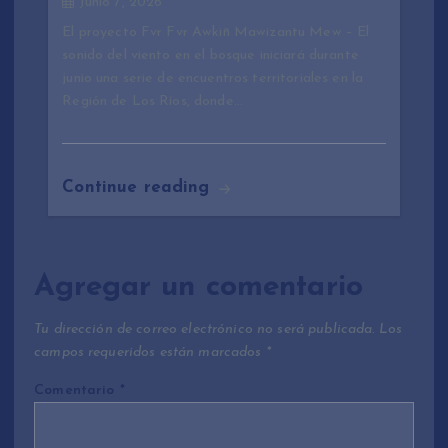
Junio 7, 2026
El proyecto Fvr Fvr Awkiñ Mawizantu Mew – El
sonido del viento en el bosque iniciará durante
junio una serie de encuentros territoriales en la
Región de Los Ríos, donde…
Continue reading
Agregar un comentario
Tu dirección de correo electrónico no será publicada.
Los
campos requeridos están marcados
*
Comentario
*