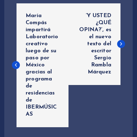
N
María
‘Y USTED
a
Compás
¿QUÉ
impartirá
OPINA?’, es
Laboratorio
el nuevo
v
creativo
texto del
luego de su
escritor
e
paso por
Sergio
México
Rambla
g
gracias al
Márquez
programa
a
de
residencias
c
de
IBERMÚSIC
i
AS
ó