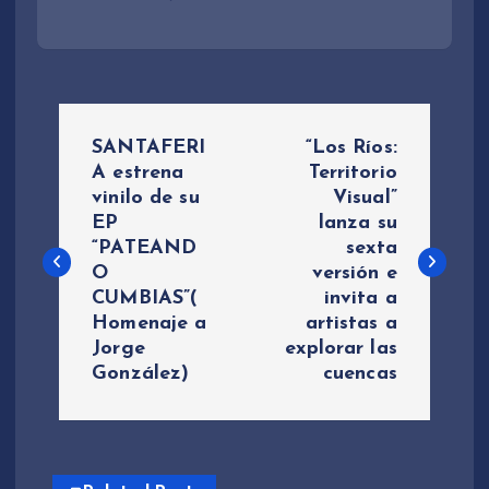
N
SANTAFERI
“Los Ríos:
a
A estrena
Territorio
vinilo de su
Visual”
EP
lanza su
v
“PATEAND
sexta
O
versión e
e
CUMBIAS”(
invita a
Homenaje a
artistas a
g
Jorge
explorar las
González)
cuencas
a
c