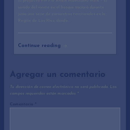
El proyecto Fvr Fvr Awkiñ Mawizantu Mew – El
sonido del viento en el bosque iniciará durante
junio una serie de encuentros territoriales en la
Región de Los Ríos, donde…
Continue reading
Agregar un comentario
Tu dirección de correo electrónico no será publicada.
Los
campos requeridos están marcados
*
Comentario
*