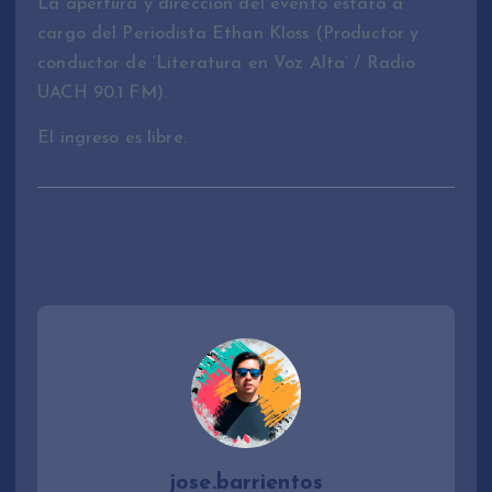
La apertura y dirección del evento estará a
cargo del Periodista Ethan Kloss (Productor y
conductor de ‘Literatura en Voz Alta’ / Radio
UACH 90.1 FM).
El ingreso es libre.
jose.barrientos