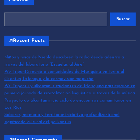
Buscar
Recent Posts
Niños y niñas de Niebla descubren la radio desde adentro a
través del laboratorio “Escuelas al Aire”
We Tripantü reunió a comunidades de Mariquina en torno al
ülkantun, la lengua y la cosmovisión mapuche
We Tripantü y ülkantun: estudiantes de Mariquina participaron en
primera jornada de revitalización lingüística a través de la música
Proyecto de ülkantun inicia ciclo de encuentros comunitarios en
Los Ríos
Saberes, memoria y territorio: iniciativa profundizará enel
significado cultural del palikantun
Recent Comments