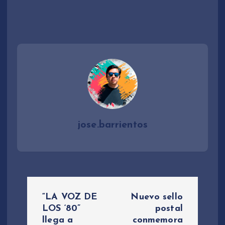
jose.barrientos
N
“LA VOZ DE
Nuevo sello
a
LOS ‘80”
postal
llega a
conmemora