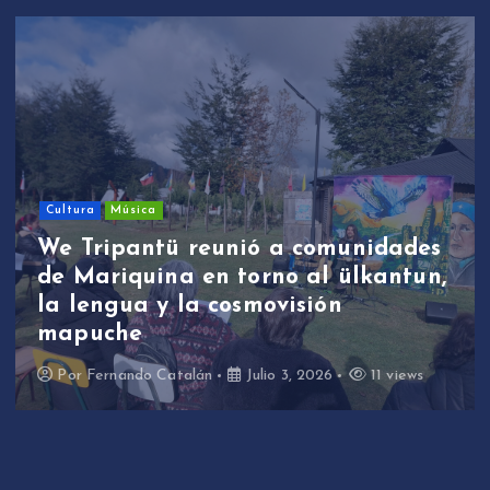
Sin categoría
We Tripantü y ülkantun:
estudiantes de Mariquina
participaron en primera jornada
de revitalización lingüística a
través de la música
Por
Fernando Catalán
Junio 17, 2026
10 views