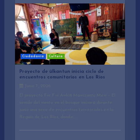
Ciudadanía
Cultura
Proyecto de ülkantun inicia ciclo de
encuentros comunitarios en Los Ríos
Junio 7, 2026
El proyecto Fvr Fvr Awkiñ Mawizantu Mew – El
sonido del viento en el bosque iniciará durante
junio una serie de encuentros territoriales en la
Región de Los Ríos, donde…