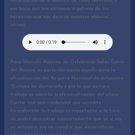
valorización de lo nuestro, de cada territorio, y
eso hace que nos sintamos orgullosos de las
herencias que nos dejaron nuestros abuelos”,
afirmó.
Para Marcelo Romero, de Orfebrería Taller Gotas
del Bosque, es particularmente significativa la
oficialización del Registro Nacional de Artesanía.
“Siempre he destacado y por lo que siempre
trabajo es sobre la profesionalización del oficio.
Contar con una credencial que acredite
formalmente tu trabajo es importante a la hora
de poder demostrar concretamente que yo sí soy
un artesano, soy un creador que desarrolla un