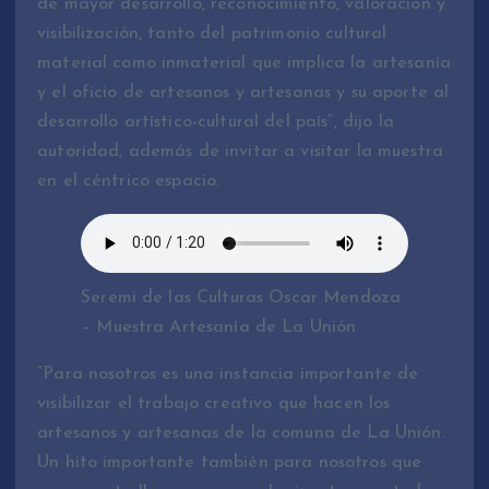
de mayor desarrollo, reconocimiento, valoración y
visibilización, tanto del patrimonio cultural
material como inmaterial que implica la artesanía
y el oficio de artesanos y artesanas y su aporte al
desarrollo artístico-cultural del país”, dijo la
autoridad, además de invitar a visitar la muestra
en el céntrico espacio.
Seremi de las Culturas Oscar Mendoza
– Muestra Artesanía de La Unión
“Para nosotros es una instancia importante de
visibilizar el trabajo creativo que hacen los
artesanos y artesanas de la comuna de La Unión.
Un hito importante también para nosotros que