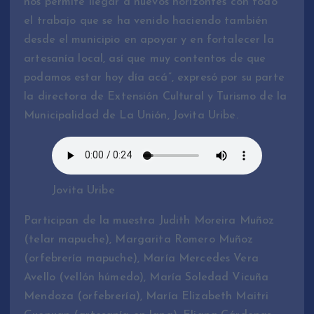
nos permite llegar a nuevos horizontes con todo
el trabajo que se ha venido haciendo también
desde el municipio en apoyar y en fortalecer la
artesanía local, así que muy contentos de que
podamos estar hoy día acá”, expresó por su parte
la directora de Extensión Cultural y Turismo de la
Municipalidad de La Unión, Jovita Uribe.
Jovita Uribe
Participan de la muestra Judith Moreira Muñoz
(telar mapuche), Margarita Romero Muñoz
(orfebrería mapuche), María Mercedes Vera
Avello (vellón húmedo), María Soledad Vicuña
Mendoza (orfebrería), María Elizabeth Maitri