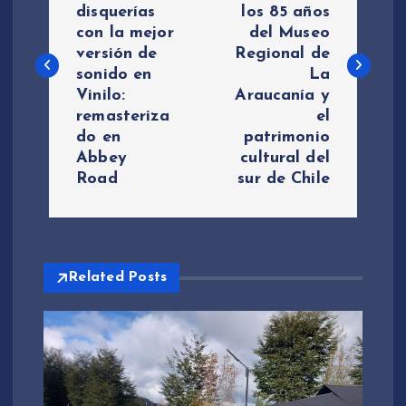
disquerías
los 85 años
v
con la mejor
del Museo
versión de
Regional de
e
sonido en
La
Vinilo:
Araucanía y
g
remasteriza
el
do en
patrimonio
a
Abbey
cultural del
Road
sur de Chile
c
i
Related Posts
ó
n
d