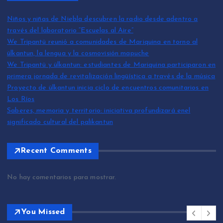
Niños y niñas de Niebla descubren la radio desde adentro a
través del laboratorio “Escuelas al Aire”
We Tripantü reunió a comunidades de Mariquina en torno al
ülkantun, la lengua y la cosmovisión mapuche
We Tripantü y ülkantun: estudiantes de Mariquina participaron en
primera jornada de revitalización lingüística a través de la música
Proyecto de ülkantun inicia ciclo de encuentros comunitarios en
Los Ríos
Saberes, memoria y territorio: iniciativa profundizará enel
significado cultural del palikantun
Recent Comments
No hay comentarios para mostrar.
You Missed