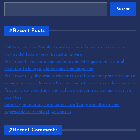
Buscar
Recent Posts
Niños y niñas de Niebla descubren la radio desde adentro a
través del laboratorio “Escuelas al Aire”
We Tripantü reunió a comunidades de Mariquina en torno al
ülkantun, la lengua y la cosmovisión mapuche
We Tripantü y ülkantun: estudiantes de Mariquina participaron en
primera jornada de revitalización lingüística a través de la música
Proyecto de ülkantun inicia ciclo de encuentros comunitarios en
Los Ríos
Saberes, memoria y territorio: iniciativa profundizará enel
significado cultural del palikantun
Recent Comments