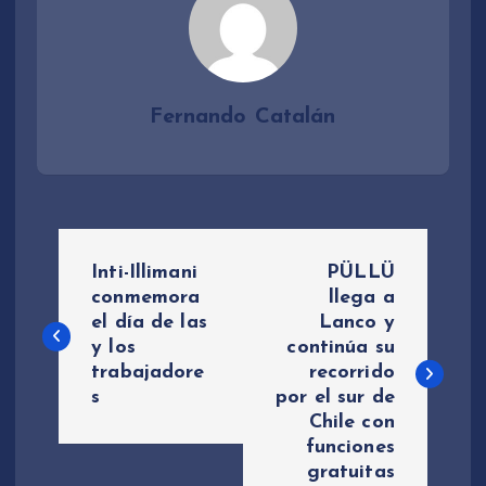
Fernando Catalán
N
Inti-Illimani
PÜLLÜ
a
conmemora
llega a
el día de las
Lanco y
y los
continúa su
v
trabajadore
recorrido
s
por el sur de
e
Chile con
funciones
g
gratuitas