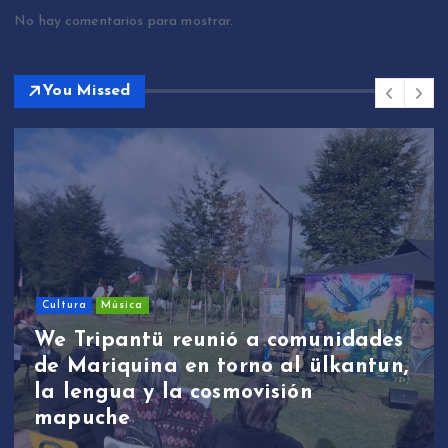
No hay comentarios para mostrar.
You Missed
Cultura
Música
W
We Tripantü reunió a comunidades
e
de Mariquina en torno al ülkantun,
p
la lengua y la cosmovisión
d
mapuche
t