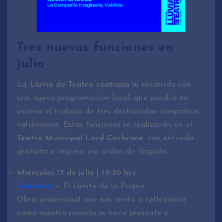
Tres nuevas funciones en
julio
La
Lluvia de Teatro continúa
su recorrido con
una nueva programación local, que pondrá en
escena el trabajo de tres destacadas compañías
valdivianas. Estas funciones se realizarán en el
Teatro Municipal Lord Cochrane
, con entrada
gratuita e ingreso por orden de llagada:
Miércoles 17 de julio | 19:30 hrs
Embalar
– El Límite de lo Propio
Obra unipersonal que nos invita a reflexionar
como nuestro pasado se hace presente y