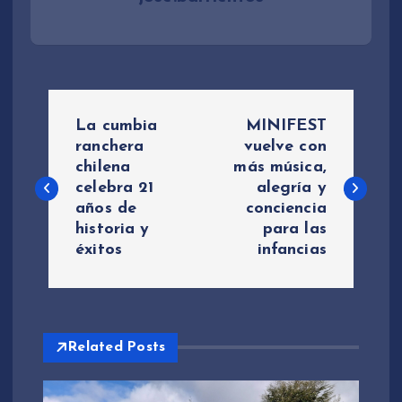
N
La cumbia
MINIFEST
a
ranchera
vuelve con
chilena
más música,
celebra 21
alegría y
v
años de
conciencia
historia y
para las
e
éxitos
infancias
g
a
Related Posts
c