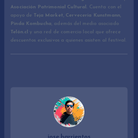
Asociación Patrimonial Cultural.
Cuenta con el
apoyo de
Teja Market, Cervecería Kunstmann,
Pinda Kombucha
, además del medio asociado
Telón.cl
y una red de comercio local que ofrece
descuentos exclusivos a quienes asisten al festival.
jose.barrientos