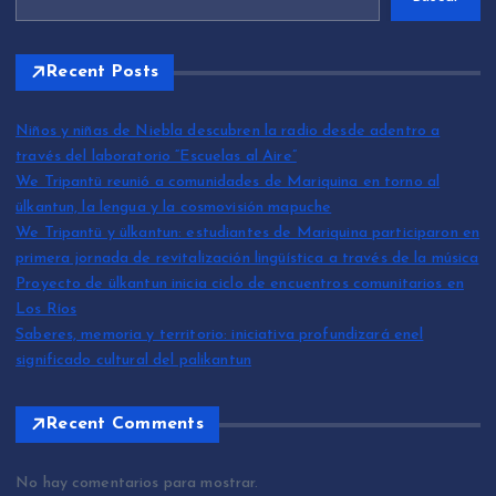
Recent Posts
Niños y niñas de Niebla descubren la radio desde adentro a
través del laboratorio “Escuelas al Aire”
We Tripantü reunió a comunidades de Mariquina en torno al
ülkantun, la lengua y la cosmovisión mapuche
We Tripantü y ülkantun: estudiantes de Mariquina participaron en
primera jornada de revitalización lingüística a través de la música
Proyecto de ülkantun inicia ciclo de encuentros comunitarios en
Los Ríos
Saberes, memoria y territorio: iniciativa profundizará enel
significado cultural del palikantun
Recent Comments
No hay comentarios para mostrar.