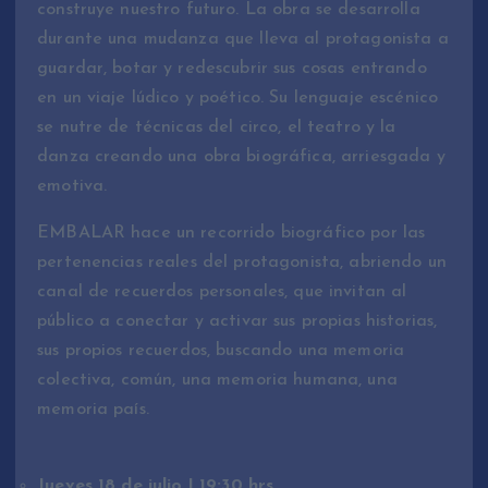
construye nuestro futuro. La obra se desarrolla
durante una mudanza que lleva al protagonista a
guardar, botar y redescubrir sus cosas entrando
en un viaje lúdico y poético. Su lenguaje escénico
se nutre de técnicas del circo, el teatro y la
danza creando una obra biográfica, arriesgada y
emotiva.
EMBALAR hace un recorrido biográfico por las
pertenencias reales del protagonista, abriendo un
canal de recuerdos personales, que invitan al
público a conectar y activar sus propias historias,
sus propios recuerdos, buscando una memoria
colectiva, común, una memoria humana, una
memoria país.
Jueves 18 de julio | 19:30 hrs