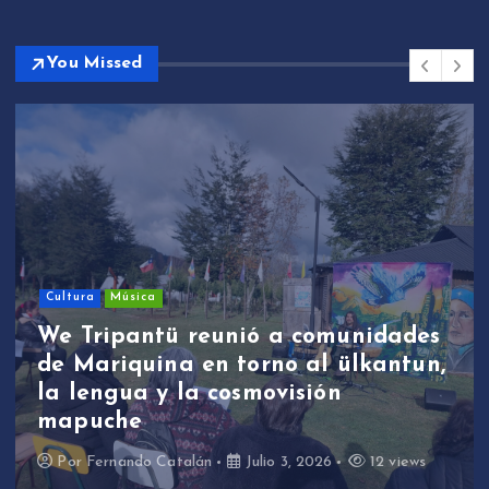
You Missed
Sin categoría
We Tripantü y ülkantun:
estudiantes de Mariquina
participaron en primera jornada
de revitalización lingüística a
través de la música
Por
Fernando Catalán
Junio 17, 2026
11 views