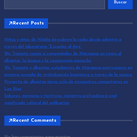
Buscar
Recent Posts
Niños y niñas de Niebla descubren la radio desde adentro a
través del laboratorio “Escuelas al Aire”
We Tripantü reunió a comunidades de Mariquina en torno al
ülkantun, la lengua y la cosmovisión mapuche
We Tripantü y ülkantun: estudiantes de Mariquina participaron en
primera jornada de revitalización lingüística a través de la música
Proyecto de ülkantun inicia ciclo de encuentros comunitarios en
Los Ríos
Saberes, memoria y territorio: iniciativa profundizará enel
significado cultural del palikantun
Recent Comments
No hay comentarios para mostrar.