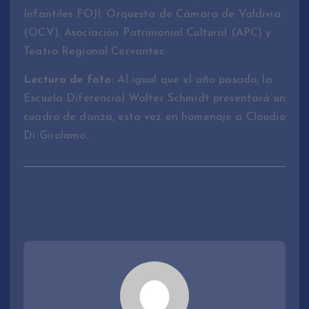
Infantiles FOJI, Orquesta de Cámara de Valdivia
(OCV), Asociación Patrimonial Cultural (APC) y
Teatro Regional Cervantes.
Lectura de foto:
Al igual que el año pasado, la
Escuela Diferencial Walter Schmidt presentará un
cuadro de danza, esta vez en homenaje a Claudio
Di Girolamo.