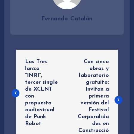
Fernando Catalán
N
Los Tres
Con cinco
a
lanza
obras y
“INRI”,
laboratorio
tercer single
gratuito:
v
de XCLNT
Invitan a
con
primera
e
propuesta
versión del
audiovisual
Festival
g
de Punk
Corporalida
Robot
des en
a
Construcció