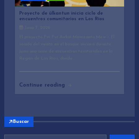
Proyecto de ülkantun inicia ciclo de
encuentros comunitarios en Los Ríos
Junio 7, 2026
El proyecto Fvr Fvr Awkiñ Mawizantu Mew – El
sonido del viento en el bosque iniciará durante
junio una serie de encuentros territoriales en la
Región de Los Ríos, donde…
Continue reading
Buscar