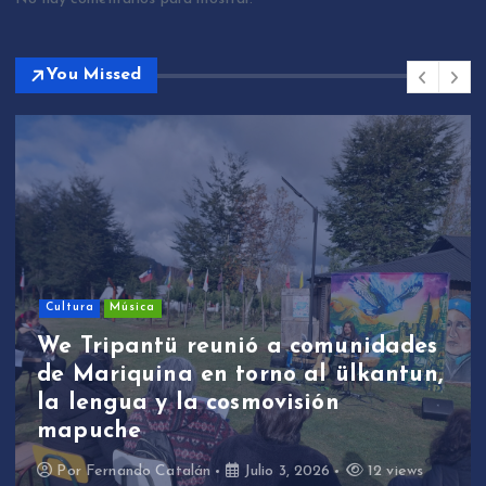
You Missed
Sin categoría
We Tripantü y ülkantun:
s
estudiantes de Mariquina
n,
participaron en primera jornada
de revitalización lingüística a
través de la música
Por
Fernando Catalán
Junio 17, 2026
11 views