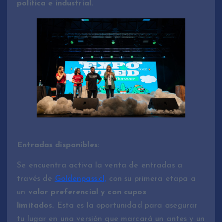
política e industrial.
Entradas disponibles:
Se encuentra activa la venta de entradas a
través de
Goldenpass.cl,
con su primera etapa a
un
valor preferencial y con cupos
limitados.
Esta es la oportunidad para asegurar
tu lugar en una versión que marcará un antes y un