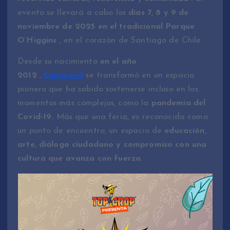
evento se llevará a cabo los
días 7, 8 y 9 de
noviembre de 2025 en el tradicional Parque
O’Higgins
, en el corazón de Santiago de Chile.
Desde su nacimiento
en el año
2012
,
Expoweed
se transformó en un espacio
pionero que ha sabido sostenerse incluso en los
momentos más complejos, como la
pandemia del
Covid-19.
Más que una feria, es reconocida como
un punto de encuentro, un espacio de
educación,
arte, diálogo ciudadano y compromiso con una
cultura que avanza con fuerza.