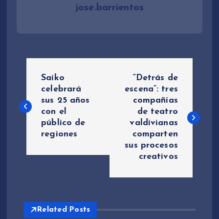
jose.barrientos
N
Saiko
“Detrás de
a
celebrará
escena”: tres
sus 25 años
compañías
con el
de teatro
v
público de
valdivianas
regiones
comparten
e
sus procesos
creativos
g
a
c
Related Posts