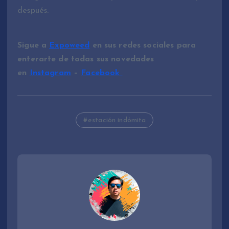
después.
Sigue a
Expoweed
en sus redes sociales para
enterarte de todas sus novedades
en
Instagram
–
Facebook
estación indómita