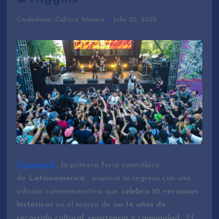
Ciudadanía
,
Cultura
,
Música
Julio 20, 2025
Expoweed
, la primera feria cannábica
de
Latinoamérica
, anuncia su regreso con una
edición conmemorativa que
celebra 10 versiones
históricas
en el marco de sus
14 años de
recorrido cultural, resistencia y comunidad
. El