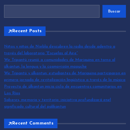
Buscar
Recent Posts
Niños y niñas de Niebla descubren la radio desde adentro a
través del laboratorio “Escuelas al Aire”
We Tripantü reunió a comunidades de Mariquina en torno al
ülkantun, la lengua y la cosmovisión mapuche
We Tripantü y ülkantun: estudiantes de Mariquina participaron en
primera jornada de revitalización lingüística a través de la música
Proyecto de ülkantun inicia ciclo de encuentros comunitarios en
Los Ríos
Saberes, memoria y territorio: iniciativa profundizará enel
significado cultural del palikantun
Recent Comments