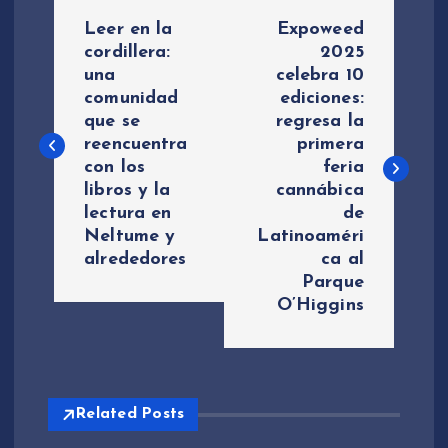
N
Leer en la
Expoweed
a
cordillera:
2025
una
celebra 10
comunidad
ediciones:
v
que se
regresa la
reencuentra
primera
e
con los
feria
libros y la
cannábica
g
lectura en
de
Neltume y
Latinoaméri
a
alrededores
ca al
Parque
c
O’Higgins
i
ó
Related Posts