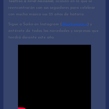
Teatros a nivel nacional
, ocasión en la que se
reencontrarán con sus seguidores para celebrar
con mucha música sus 25 años de historia.
Sigue a Saiko en Instagram (
@saikomusica
) y
entérate de todas las novedades y sorpresas que
tendrá durante este año.