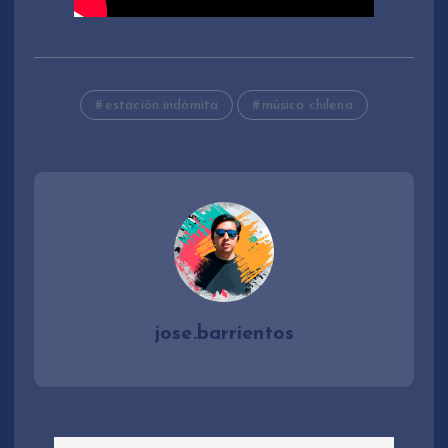
estación indómita
música chilena
jose.barrientos