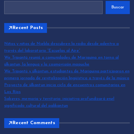
Buscar
Recent Posts
Niños y niñas de Niebla descubren la radio desde adentro a
través del laboratorio “Escuelas al Aire”
We Tripantü reunió a comunidades de Mariquina en torno al
ülkantun, la lengua y la cosmovisión mapuche
We Tripantü y ülkantun: estudiantes de Mariquina participaron en
primera jornada de revitalización lingüística a través de la música
Proyecto de ülkantun inicia ciclo de encuentros comunitarios en
Los Ríos
Saberes, memoria y territorio: iniciativa profundizará enel
significado cultural del palikantun
Recent Comments