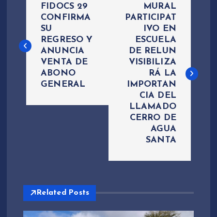
FIDOCS 29
​MURAL
a
CONFIRMA
PARTICIPAT
SU
IVO EN
REGRESO Y
ESCUELA
v
ANUNCIA
DE RELUN
VENTA DE
VISIBILIZA
e
ABONO
RÁ LA
GENERAL
IMPORTAN
g
CIA DEL
LLAMADO
a
CERRO DE
AGUA
c
SANTA
i
ó
Related Posts
n