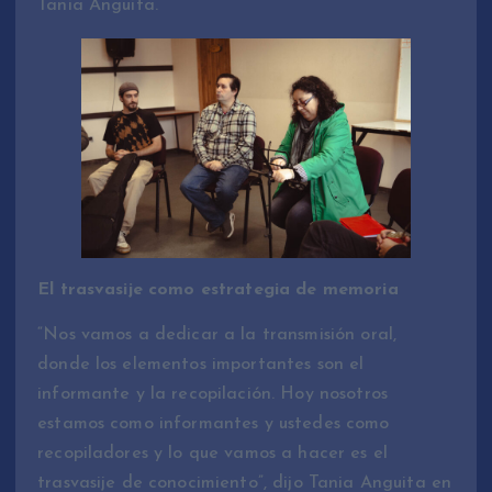
Tania Anguita.
El trasvasije como estrategia de memoria
“Nos vamos a dedicar a la transmisión oral,
donde los elementos importantes son el
informante y la recopilación. Hoy nosotros
estamos como informantes y ustedes como
recopiladores y lo que vamos a hacer es el
trasvasije de conocimiento”, dijo Tania Anguita en