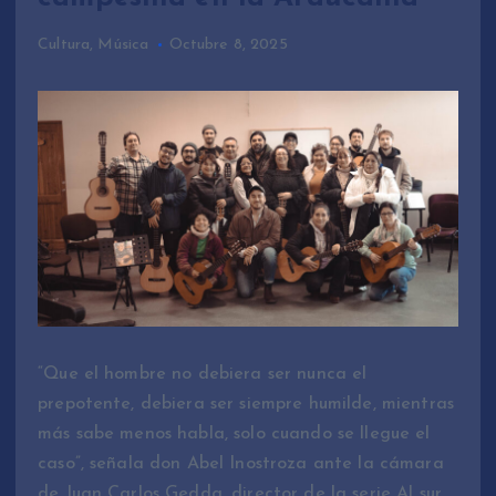
Cultura
,
Música
Octubre 8, 2025
“Que el hombre no debiera ser nunca el
prepotente, debiera ser siempre humilde, mientras
más sabe menos habla, solo cuando se llegue el
caso”, señala don Abel Inostroza ante la cámara
de Juan Carlos Gedda, director de la serie Al sur