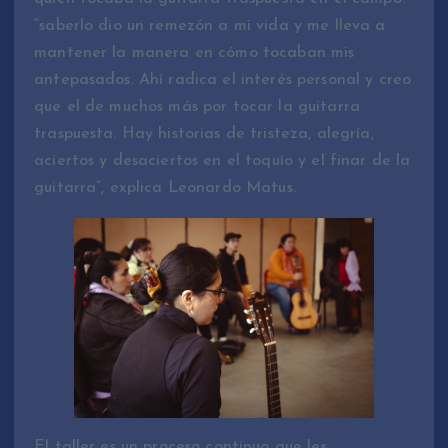
“saberlo dio un remezón a mi vida y me lleva a
mantener la manera en cómo tocaban mis
antepasados. Ahí radica el interés personal y creo
que el de muchos más por tocar la guitarra
traspuesta. Hay historias de tristeza, alegría,
aciertos y desaciertos en el toquío y el finar de la
guitarra”, explica Leonardo Matus.
El taller es un proceso continuo que les