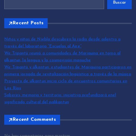
Buscar
Recent Posts
Niños y niñas de Niebla descubren la radio desde adentro a
través del laboratorio “Escuelas al Aire”
We Tripantü reunió a comunidades de Mariquina en torno al
ülkantun, la lengua y la cosmovisión mapuche
We Tripantü y ülkantun: estudiantes de Mariquina participaron en
primera jornada de revitalización lingüística a través de la música
Proyecto de ülkantun inicia ciclo de encuentros comunitarios en
Los Ríos
Saberes, memoria y territorio: iniciativa profundizará enel
significado cultural del palikantun
Recent Comments
No hay comentarios para mostrar.