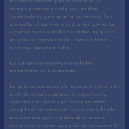
maestra/o-aprendiz, pues se debe procurar
recoger, preservar y revitalizar una obra
transmitida de generación en generación. “Son
muchas las afinaciones, y se dice que quienes las
aprenden todas se las lleva el diablo, así que no
las vamos a aprender todas”, comentó Tania
entre risas durante el taller.
La guitarra traspuesta: sonoridades
melancólicas en la Araucanía
La guitarra campesina y/o traspuesta refiere a un
modo de afinar la guitarra. En específico, la
afinación por cuyano o por transporte triste
recogida en los campos de La Araucanía, brinda
una sonoridad grave y melancólica “como la
tierra de esta región, cuyo pulso del corazón es la