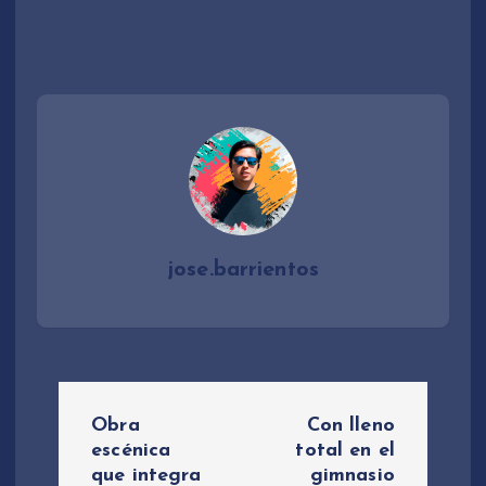
jose.barrientos
N
Obra
Con lleno
a
escénica
total en el
que integra
gimnasio