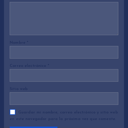
Nombre
*
Correo electrónico
*
Sitio web
Guardar mi nombre, correo electrónico y sitio web
en este navegador para la próxima vez que comente.