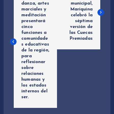
danza, artes
municipal,
v
marciales y
Mariquina
meditación
celebró la
e
presentará
séptima
cinco
versión de
g
funciones a
las Cuecas
comunidade
Premiadas
a
s educativas
de la región,
c
para
reflexionar
i
sobre
relaciones
ó
humanas y
los estados
n
internos del
ser.
d