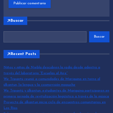
Buscar
Buscar
Recent Posts
Niños y niñas de Niebla descubren la radio desde adentro a
través del laboratorio “Escuelas al Aire”
We Tripantü reunió a comunidades de Mariquina en torno al
ülkantun, la lengua y la cosmovisión mapuche
We Tripantü y ülkantun: estudiantes de Mariquina participaron en
primera jornada de revitalización lingüística a través de la música
Proyecto de ülkantun inicia ciclo de encuentros comunitarios en
Los Ríos