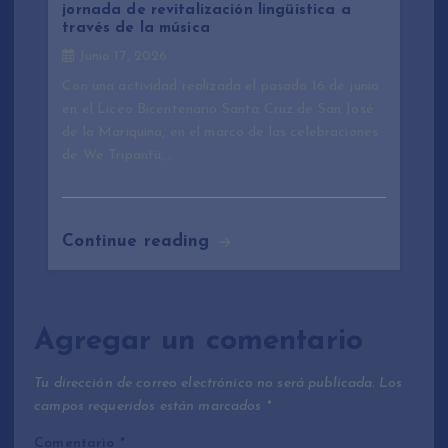
jornada de revitalización lingüística a
través de la música
Junio 17, 2026
Con una actividad realizada el pasado 16 de junio
en el Liceo Bicentenario Santa Cruz de San José
de la Mariquina, en el marco de las celebraciones
de We Tripantü,…
Continue reading
Agregar un comentario
Tu dirección de correo electrónico no será publicada.
Los
campos requeridos están marcados
*
Comentario
*