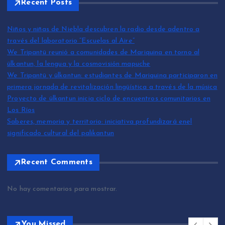
Recent Posts
Niños y niñas de Niebla descubren la radio desde adentro a
través del laboratorio “Escuelas al Aire”
We Tripantü reunió a comunidades de Mariquina en torno al
ülkantun, la lengua y la cosmovisión mapuche
We Tripantü y ülkantun: estudiantes de Mariquina participaron en
primera jornada de revitalización lingüística a través de la música
Proyecto de ülkantun inicia ciclo de encuentros comunitarios en
Los Ríos
Saberes, memoria y territorio: iniciativa profundizará enel
significado cultural del palikantun
Recent Comments
No hay comentarios para mostrar.
You Missed