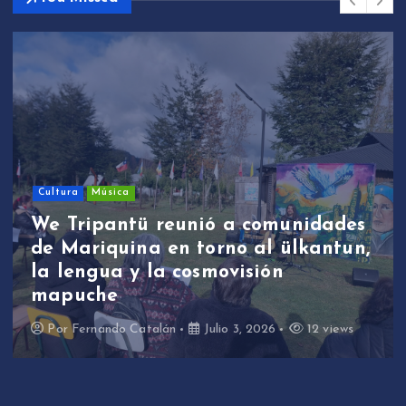
Sin categoría
We Tripantü y ülkantun:
estudiantes de Mariquina
participaron en primera jornada
de revitalización lingüística a
través de la música
Por
Fernando Catalán
Junio 17, 2026
11 views