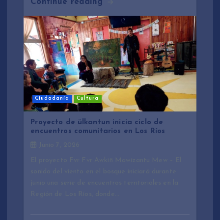
Continue reading
Ciudadanía
Cultura
Proyecto de ülkantun inicia ciclo de
encuentros comunitarios en Los Ríos
Junio 7, 2026
El proyecto Fvr Fvr Awkiñ Mawizantu Mew – El
sonido del viento en el bosque iniciará durante
junio una serie de encuentros territoriales en la
Región de Los Ríos, donde…