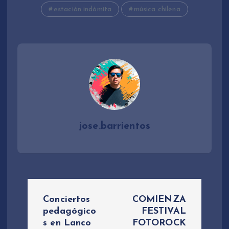
estación indómita
música chilena
jose.barrientos
N
Conciertos
COMIENZA
a
pedagógico
FESTIVAL
s en Lanco
FOTOROCK