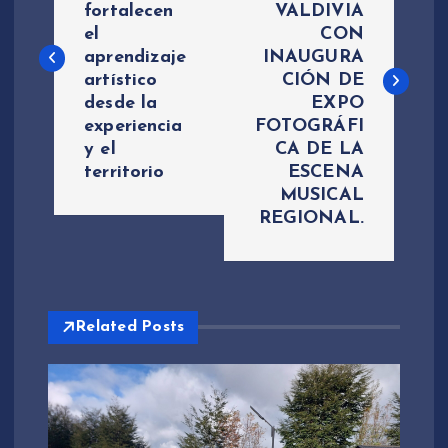
fortalecen
VALDIVIA
v
el
CON
aprendizaje
INAUGURA
e
artístico
CIÓN DE
desde la
EXPO
g
experiencia
FOTOGRÁFI
y el
CA DE LA
a
territorio
ESCENA
MUSICAL
c
REGIONAL.
i
ó
Related Posts
n
d