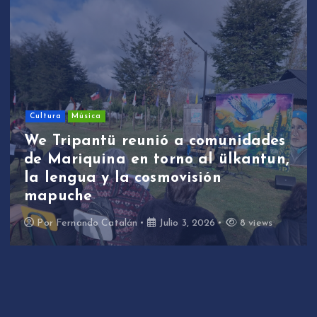
Sin categoría
We Tripantü y ülkantun:
estudiantes de Mariquina
participaron en primera jornada
de revitalización lingüística a
través de la música
Por
Fernando Catalán
Junio 17, 2026
10 views