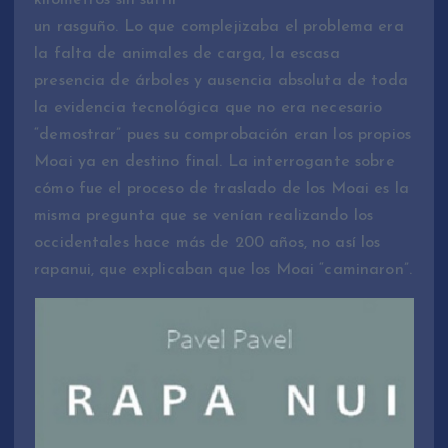
un rasguño. Lo que complejizaba el problema era
la falta de animales de carga, la escasa
presencia de árboles y ausencia absoluta de toda
la evidencia tecnológica que no era necesario
“demostrar” pues su comprobación eran los propios
Moai ya en destino final. La interrogante sobre
cómo fue el proceso de traslado de los Moai es la
misma pregunta que se venían realizando los
occidentales hace más de 200 años, no así los
rapanui, que explicaban que los Moai “caminaron”.