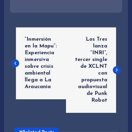
N
“Inmersión
Los Tres
a
en la Mapu”:
lanza
Experiencia
“INRI”,
inmersiva
tercer single
v
sobre crisis
de XCLNT
ambiental
con
e
llega a La
propuesta
Araucanía
audiovisual
g
de Punk
Robot
a
c