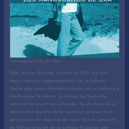
Los manuscritos de Uka.
Uka Tepano Kaituoe, nacida en 1929, fue una
mujer rapa nui comprometida con su cultura,
desde muy joven demostró interés por su historia y
tradiciones, la música, la danza, las leyendas,
entre otras prácticas culturales. Se destacó en el
ámbito del rescate de la memoria, gracias a su
gran poder de observación. Aportó a la Comisión
de Estructuración de la Lengua Rapanui, que