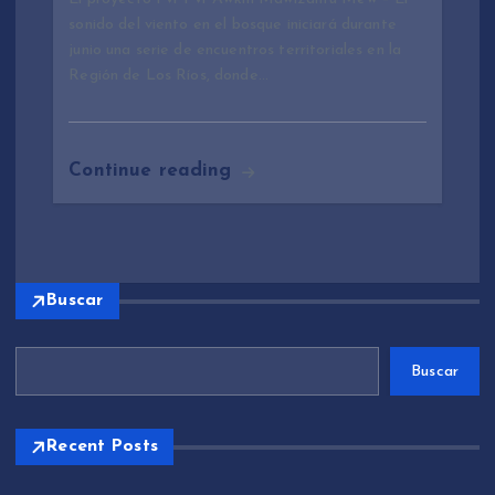
sonido del viento en el bosque iniciará durante
junio una serie de encuentros territoriales en la
Región de Los Ríos, donde…
Continue reading
Buscar
Buscar
Recent Posts