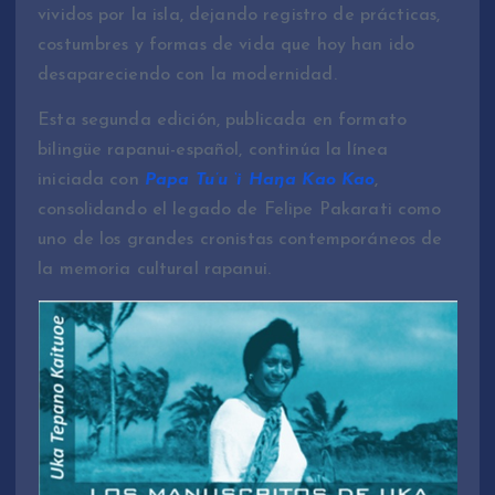
vividos por la isla, dejando registro de prácticas,
costumbres y formas de vida que hoy han ido
desapareciendo con la modernidad.
Esta segunda edición, publicada en formato
bilingüe rapanui-español, continúa la línea
iniciada con
Papa Tu’u ‘i Haŋa Kao Kao
,
consolidando el legado de Felipe Pakarati como
uno de los grandes cronistas contemporáneos de
la memoria cultural rapanui.