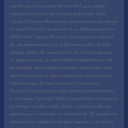
contó con la asesoría técnica del gran sabio
español y experto en lenguas polinesias Jesús
Conte Oliveros. Modesta y silenciosamente, desde
el año 1971 hasta el año el de su fallecimiento en
2004, Uka Tepano Kaituoe llevó riguroso control
de sus observaciones y reflexiones sobre la más
amplia gama de aspectos de la cultura rapanui,
la gastronomía, la sacralidad ritualizada en las
principales actividades sociales, contenidos que
guardó y preservó para compartir esa memoria
colectiva que le tocó conocer e investigar.
Recorrió varios lugares del mundo acompañando
a su esposo Gerardo Velasco, pudiendo contrastar,
investigar y sobre todo dejar constancia de sus
opiniones y recuerdos en un total de 75 cuadernos
manuscritos, todos en lengua rapanui. Los textos