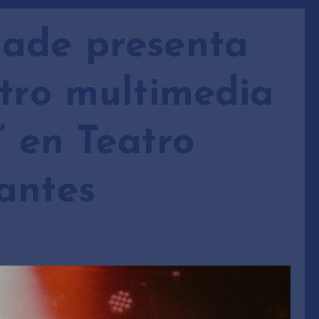
made presenta
atro multimedia
” en Teatro
antes