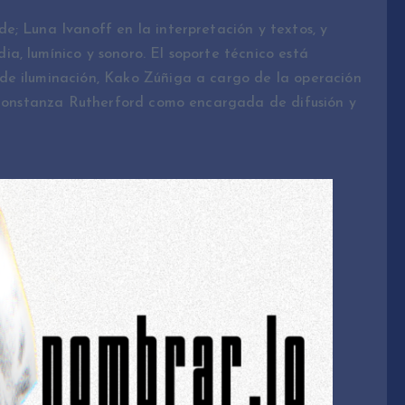
; Luna Ivanoff en la interpretación y textos, y
a, lumínico y sonoro. El soporte técnico está
de iluminación, Kako Zúñiga a cargo de la operación
y Constanza Rutherford como encargada de difusión y