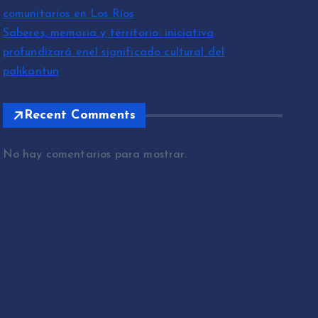
comunitarios en Los Ríos
Saberes, memoria y territorio: iniciativa
profundizará enel significado cultural del
palikantun
Recent Comments
No hay comentarios para mostrar.