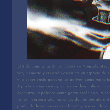
El 2 de junio a las 16 hrs, Colectivo Nómade ofrec
voz, memoria y creación escénica, un espacio de e
y la experiencia personal se activen como materia
A partir de ejercicios prácticos individuales y col
expresivo, la palabra como gesto escénico y la co
taller incorpora además el uso de una pedalera de
posibilidades expresivas de la voz y acercando a l