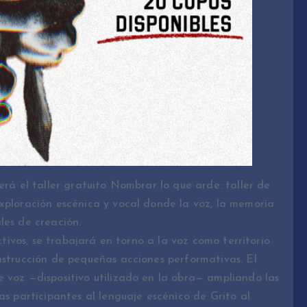
erá el taller gratuito Nombrar lo que arde: taller de
xploración escénica y vocal donde la voz, la memoria
les de creación.
ectivos, se trabajará en torno a la voz como territorio
nstrucción de pequeñas acciones performativas. El
 voz —dispositivo utilizado en la obra— ampliando las
as participantes al lenguaje escénico de Grito al