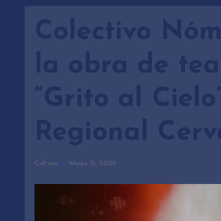
Colectivo Nó
la obra de te
“Grito al Cielo
Regional Cerv
Cultura
Mayo 31, 2026