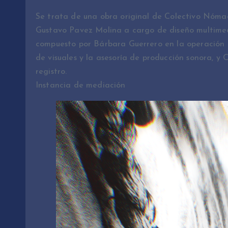
Se trata de una obra original de Colectivo Nómade
Gustavo Pavez Molina a cargo de diseño multimedi
compuesto por Bárbara Guerrero en la operación 
de visuales y la asesoría de producción sonora, 
registro.
Instancia de mediación