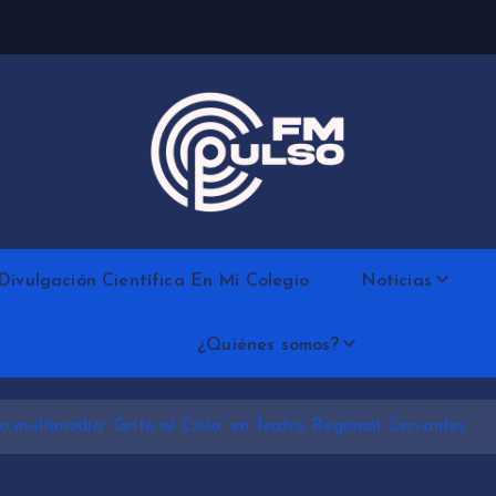
Divulgación Científica En Mi Colegio
Noticias
¿Quiénes somos?
 multimedia “Grito al Cielo” en Teatro Regional Cervantes