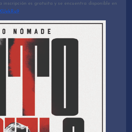
a inscripción es gratuita y se encuentra disponible en
mKUekRu9