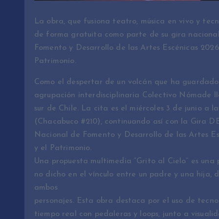
La obra, que fusiona teatro, música en vivo y tecn
de forma gratuita como parte de su gira nacion
Fomento y Desarrollo de las Artes Escénicas 2026 d
Patrimonio.
Como el despertar de un volcán que ha guardado s
agrupación interdisciplinaria Colectivo Nómade lle
sur de Chile. La cita es el miércoles 3 de junio a 
(Chacabuco #210), continuando así con la Gira 
Nacional de Fomento y Desarrollo de las Artes Esc
y el Patrimonio.
Una propuesta multimedia “Grito al Cielo” es una 
no dicho en el vínculo entre un padre y una hija
ambos
personajes. Esta obra destaca por el uso de tecn
tiempo real con pedaleras y loops, junto a visuali