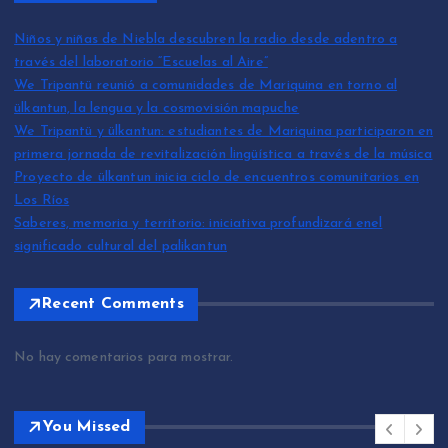
Niños y niñas de Niebla descubren la radio desde adentro a
través del laboratorio “Escuelas al Aire”
We Tripantü reunió a comunidades de Mariquina en torno al
ülkantun, la lengua y la cosmovisión mapuche
We Tripantü y ülkantun: estudiantes de Mariquina participaron en
primera jornada de revitalización lingüística a través de la música
Proyecto de ülkantun inicia ciclo de encuentros comunitarios en
Los Ríos
Saberes, memoria y territorio: iniciativa profundizará enel
significado cultural del palikantun
Recent Comments
No hay comentarios para mostrar.
You Missed