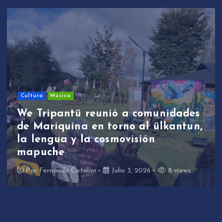
Cultura
Música
W
We Tripantü reunió a comunidades
e
de Mariquina en torno al ülkantun,
p
la lengua y la cosmovisión
d
mapuche
t
Por
Fernando Catalán
Julio 3, 2026
8 views