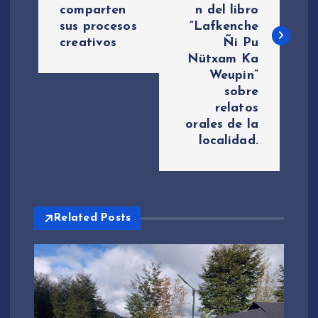
comparten
n del libro
e
sus procesos
“Lafkenche
creativos
Ñi Pu
g
Nütxam Ka
Weupin”
a
sobre
relatos
c
orales de la
localidad.
i
ó
Related Posts
n
d
e