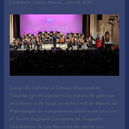
Ciudadanía
,
Cultura
,
Música
Julio 22, 2025
Luego de repletar el Coliseo Municipal de
Valdivia con un concierto de música de películas
en febrero y de tocar en el Festival de Música de
Videojuegos de compositores chilenos en junio en
el Teatro Regional Cervantes, la Orquesta
Filarmónica de Los Ríos está de vuelta con