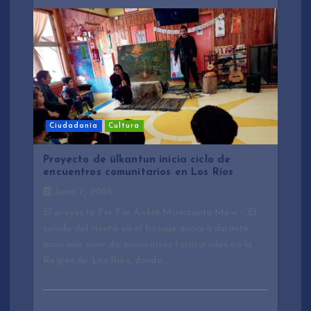
Ciudadanía
Cultura
Proyecto de ülkantun inicia ciclo de
encuentros comunitarios en Los Ríos
Junio 7, 2026
El proyecto Fvr Fvr Awkiñ Mawizantu Mew – El
sonido del viento en el bosque iniciará durante
junio una serie de encuentros territoriales en la
Región de Los Ríos, donde…