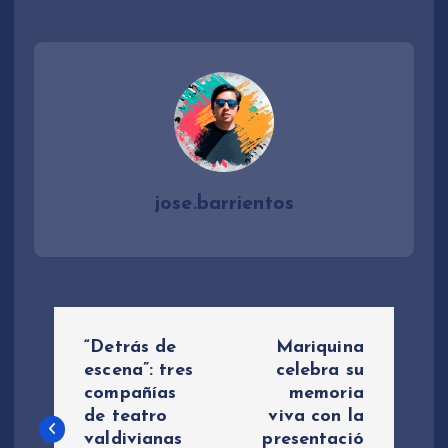
jose.barrientos
N
“Detrás de
Mariquina
a
escena”: tres
celebra su
compañías
memoria
de teatro
viva con la
v
valdivianas
presentació