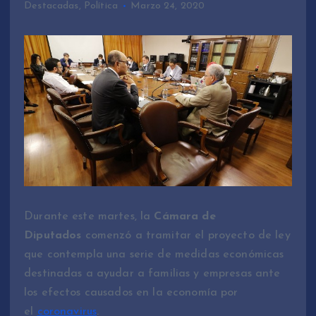
Destacadas
,
Política
Marzo 24, 2020
Durante este martes, la
Cámara de
Diputados
comenzó a tramitar el proyecto de ley
que contempla una serie de medidas económicas
destinadas a ayudar a familias y empresas ante
los efectos causados en la economía por
el
coronavirus
.