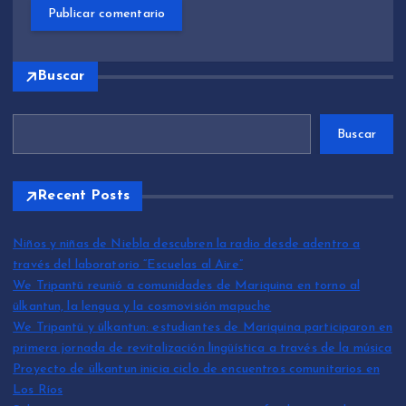
Buscar
Buscar
Recent Posts
Niños y niñas de Niebla descubren la radio desde adentro a
través del laboratorio “Escuelas al Aire”
We Tripantü reunió a comunidades de Mariquina en torno al
ülkantun, la lengua y la cosmovisión mapuche
We Tripantü y ülkantun: estudiantes de Mariquina participaron en
primera jornada de revitalización lingüística a través de la música
Proyecto de ülkantun inicia ciclo de encuentros comunitarios en
Los Ríos