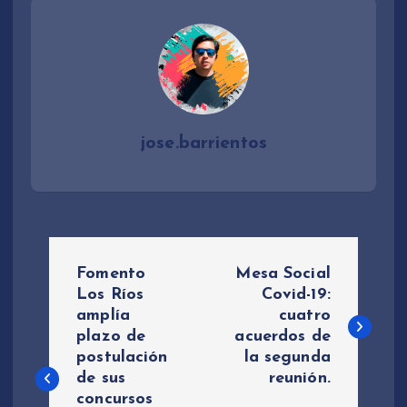
jose.barrientos
N
Fomento
Mesa Social
a
Los Ríos
Covid-19:
amplía
cuatro
plazo de
acuerdos de
v
postulación
la segunda
de sus
reunión.
e
concursos