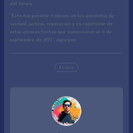
del futuro.
“Esto nos permite trabajar en las garantías de
verdad, justicia, reparación y no repetición de
estos atroces hechos que comenzaron el 11 de
septiembre de 1973”, agregan.
Lanco