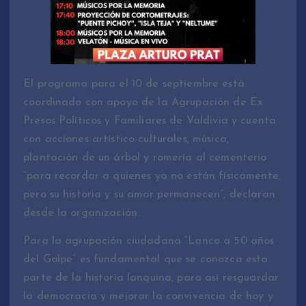
El programa para el 10 de septiembre está
coordinado con apoyo de la Agrupación de Ex
Presos Políticos y Familiares de Valdivia y cuenta
con acciones artístico-culturales, música,
plantación de un árbol y romería al cementerio
“para recordar a quienes ya no están físicamente,
pero su historia y su amor permanecen”, declaran
desde la organización.
Para la agrupación ciudadana “Lanco a 50 años
del Golpe” es fundamental que se conozca esta
parte de la historia lanquina, para así resguardar
la democracia y mejorar la convivencia de hoy y