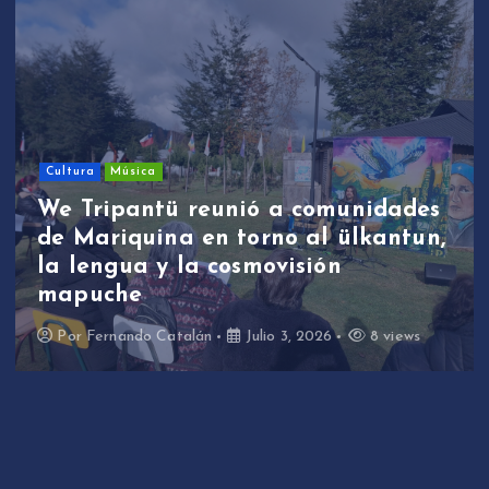
Cultura
Música
We Tripantü reunió a comunidades
de Mariquina en torno al ülkantun,
la lengua y la cosmovisión
mapuche
Por
Fernando Catalán
Julio 3, 2026
8 views