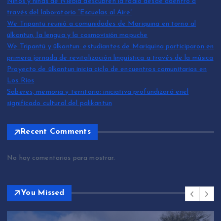
Niños y niñas de Niebla descubren la radio desde adentro a
través del laboratorio “Escuelas al Aire”
We Tripantü reunió a comunidades de Mariquina en torno al
ülkantun, la lengua y la cosmovisión mapuche
We Tripantü y ülkantun: estudiantes de Mariquina participaron en
primera jornada de revitalización lingüística a través de la música
Proyecto de ülkantun inicia ciclo de encuentros comunitarios en
Los Ríos
Saberes, memoria y territorio: iniciativa profundizará enel
significado cultural del palikantun
Recent Comments
No hay comentarios para mostrar.
You Missed