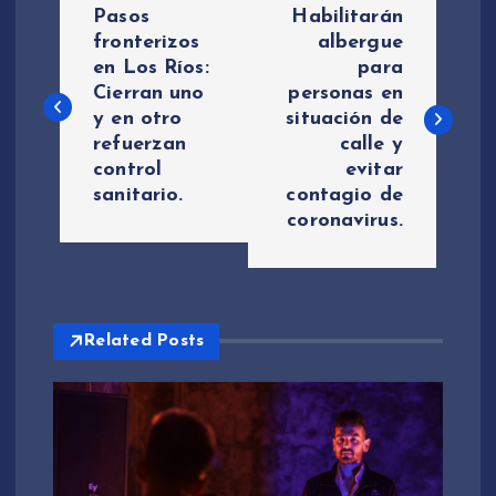
Pasos
Habilitarán
a
fronterizos
albergue
en Los Ríos:
para
Cierran uno
personas en
v
y en otro
situación de
refuerzan
calle y
e
control
evitar
sanitario.
contagio de
g
coronavirus.
a
c
Related Posts
i
ó
n