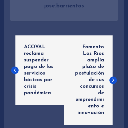
jose.barrientos
N
ACOVAL
Fomento
a
reclama
Los Ríos
suspender
amplía
pago de los
plazo de
v
servicios
postulación
básicos por
de sus
e
crisis
concursos
pandémica.
de
g
emprendimi
ento e
a
innovación
c