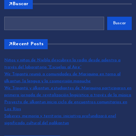
Buscar
Buscar
Recent Posts
Niños y niñas de Niebla descubren la radio desde adentro a
través del laboratorio “Escuelas al Aire”
We Tripantü reunió a comunidades de Mariquina en torno al
ülkantun, la lengua y la cosmovisión mapuche
We Tripantü y ülkantun: estudiantes de Mariquina participaron en
primera jornada de revitalización lingüística a través de la música
Proyecto de ülkantun inicia ciclo de encuentros comunitarios en
Los Ríos
Saberes, memoria y territorio: iniciativa profundizará enel
significado cultural del palikantun