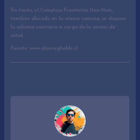
En tanto, el Complejo Fronterizo Hua-Hum,
también ubicado en la misma comuna, se dispone
la aduana sanitaria a cargo de la seremi de
salud.
Fuente: www.elnaveghable.cl