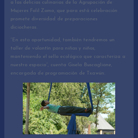
a las delicias culinarias de la Agrupación de
Mujeres Folil Zomo, que para está celebración
promete diversidad de preparaciones
diciocheras.
“En esta oportunidad, también tendremos un
taller de volantín para niñas y niños,
manteniendo el sello ecológico que caracteriza a
nuestro espacio”, cuenta Gisela Buscaglione,
encargada de programación de Txawün.