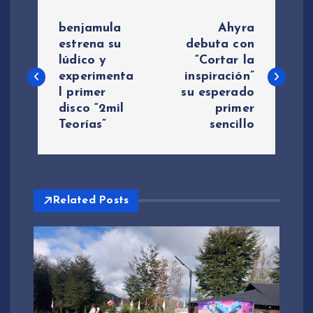
N
benjamula
Ahyra
a
estrena su
debuta con
lúdico y
“Cortar la
experimenta
inspiración”
v
l primer
su esperado
disco “2mil
primer
e
Teorías”
sencillo
g
a
Related Posts
c
i
ó