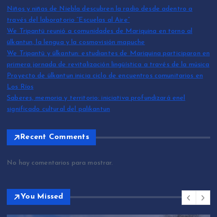
Niños y niñas de Niebla descubren la radio desde adentro a
través del laboratorio “Escuelas al Aire”
We Tripantü reunió a comunidades de Mariquina en torno al
ülkantun, la lengua y la cosmovisión mapuche
We Tripantü y ülkantun: estudiantes de Mariquina participaron en
primera jornada de revitalización lingüística a través de la música
Proyecto de ülkantun inicia ciclo de encuentros comunitarios en
Los Ríos
Saberes, memoria y territorio: iniciativa profundizará enel
significado cultural del palikantun
Recent Comments
No hay comentarios para mostrar.
You Missed