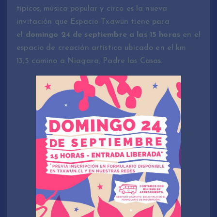
típicos, música popular y circo es la nueva
invitación que Espacio Txawün tiene para
el
domingo 24 de septiembre a las 15 horas
en el
espacio de creación artística ubicado en el km
13,5 camino a Niagara, Padre las Casas.