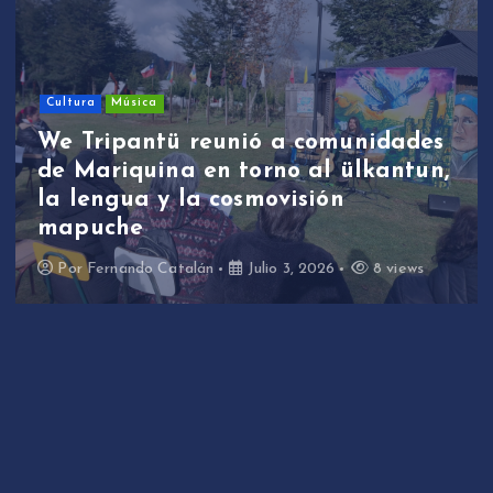
Sin categoría
We Tripantü y ülkant
a comunidades
estudiantes de Mari
o al ülkantun,
participaron en prim
visión
de revitalización ling
través de la música
 3, 2026
8 views
Por
Fernando Catalán
Junio