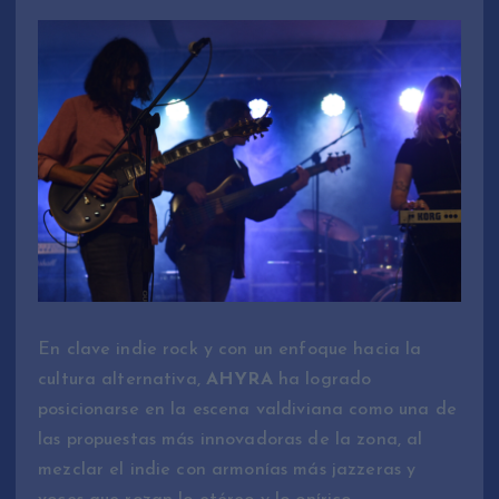
En clave indie rock y con un enfoque hacia la
cultura alternativa,
AHYRA
ha logrado
posicionarse en la escena valdiviana como una de
las propuestas más innovadoras de la zona, al
mezclar el indie con armonías más jazzeras y