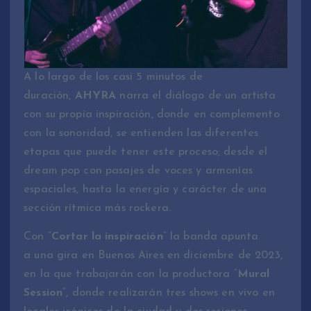
A lo largo de los casi 5 minutos de
duración,
AHYRA
narra el diálogo de un artista
con su propia inspiración, donde en complemento
con la sonoridad, se entienden las diferentes
etapas que puede tener este proceso; desde el
dream pop con pasajes de voces y armonías
espaciales, hasta la energía y carácter de una
sección rítmica más rockera.
Con “
Cortar la inspiración
” la banda apunta
a una gira en Buenos Aires en diciembre de 2023,
en la que trabajarán con la productora “
Mural
Session
“, donde realizarán tres shows en vivo en