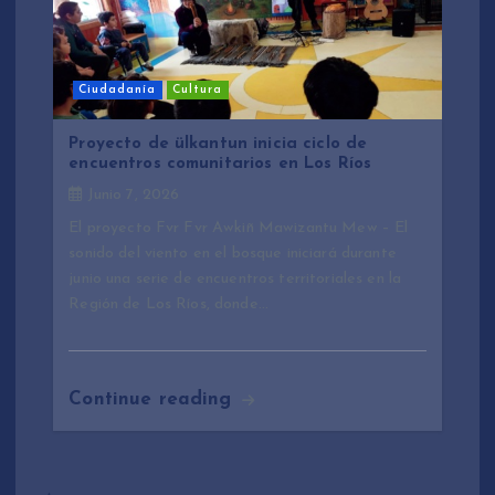
Ciudadanía
Cultura
Proyecto de ülkantun inicia ciclo de
encuentros comunitarios en Los Ríos
Junio 7, 2026
El proyecto Fvr Fvr Awkiñ Mawizantu Mew – El
sonido del viento en el bosque iniciará durante
junio una serie de encuentros territoriales en la
Región de Los Ríos, donde…
Continue reading