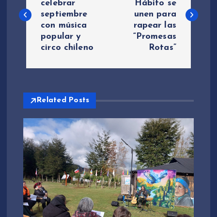
celebrar
Hábito se
septiembre
unen para
v
con música
rapear las
popular y
“Promesas
e
circo chileno
Rotas”
g
a
Related Posts
c
i
ó
n
d