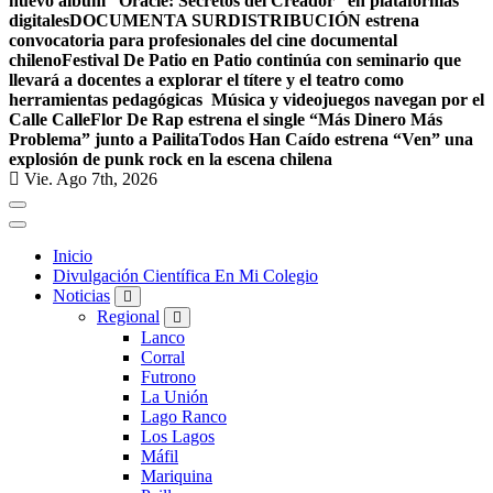
nuevo álbum “Oracle: Secretos del Creador” en plataformas
digitales
DOCUMENTA SURDISTRIBUCIÓN estrena
convocatoria para profesionales del cine documental
chileno
Festival De Patio en Patio continúa con seminario que
llevará a docentes a explorar el títere y el teatro como
herramientas pedagógicas
Música y videojuegos navegan por el
Calle Calle
Flor De Rap estrena el single “Más Dinero Más
Problema” junto a Pailita
Todos Han Caído estrena “Ven” una
explosión de punk rock en la escena chilena
Vie. Ago 7th, 2026
Inicio
Divulgación Científica En Mi Colegio
Noticias
Regional
Lanco
Corral
Futrono
La Unión
Lago Ranco
Los Lagos
Máfil
Mariquina