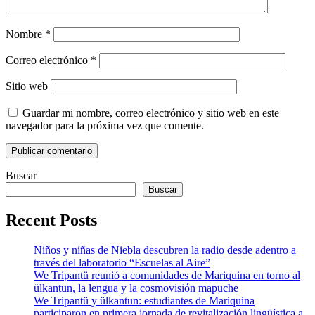
Nombre
*
Correo electrónico
*
Sitio web
Guardar mi nombre, correo electrónico y sitio web en este
navegador para la próxima vez que comente.
Buscar
Buscar
Recent Posts
Niños y niñas de Niebla descubren la radio desde adentro a
través del laboratorio “Escuelas al Aire”
We Tripantü reunió a comunidades de Mariquina en torno al
ülkantun, la lengua y la cosmovisión mapuche
We Tripantü y ülkantun: estudiantes de Mariquina
participaron en primera jornada de revitalización lingüística a