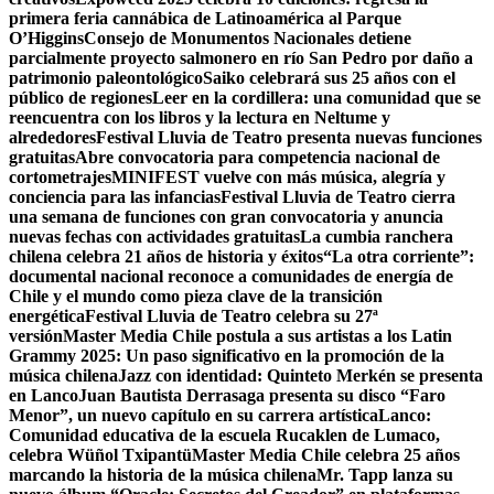
primera feria cannábica de Latinoamérica al Parque
O’Higgins
Consejo de Monumentos Nacionales detiene
parcialmente proyecto salmonero en río San Pedro por daño a
patrimonio paleontológico
Saiko celebrará sus 25 años con el
público de regiones
Leer en la cordillera: una comunidad que se
reencuentra con los libros y la lectura en Neltume y
alrededores
Festival Lluvia de Teatro presenta nuevas funciones
gratuitas
Abre convocatoria para competencia nacional de
cortometrajes
MINIFEST vuelve con más música, alegría y
conciencia para las infancias
Festival Lluvia de Teatro cierra
una semana de funciones con gran convocatoria y anuncia
nuevas fechas con actividades gratuitas
La cumbia ranchera
chilena celebra 21 años de historia y éxitos
“La otra corriente”:
documental nacional reconoce a comunidades de energía de
Chile y el mundo como pieza clave de la transición
energética
Festival Lluvia de Teatro celebra su 27ª
versión
Master Media Chile postula a sus artistas a los Latin
Grammy 2025: Un paso significativo en la promoción de la
música chilena
Jazz con identidad: Quinteto Merkén se presenta
en Lanco
Juan Bautista Derrasaga presenta su disco “Faro
Menor”, ​​un nuevo capítulo en su carrera artística
Lanco:
Comunidad educativa de la escuela Rucaklen de Lumaco,
celebra Wüñol Txipantü
Master Media Chile celebra 25 años
marcando la historia de la música chilena
Mr. Tapp lanza su