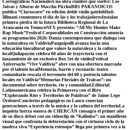
Coreográficos Nacionales
Una obra cumbre que vuelve: Los
Jaivas y Alturas de Macchu Picchu
BBS PARANOICOS
publica “Claroscuro” en edición doble vinilo gatefold
Inti-
Illimani conmemora el día de las y los trabajadores
Instalan
primera piedra de la futura Biblioteca Regional de La
Araucanía en Temuco
NFX presenta: “All My Homies Make
Rap Music”
Festival Corporalidades en Construcción anuncia
su programación 2026: Danza contemporánea que dialoga con
la naturaleza en Valdivia
Panguipulli avanza hacia una
educación biocultural que valore la naturaleza y la cultura
local
Quilapayún celebra 60 años de trayectoria con el
lanzamiento de un exclusivo Box Set de vinilos
Festival
Aniversario “Vive Valdivia” abre con una obertura marcada
por el talento local
Memoria, barrio y escenario: teatro
comunitario rescata el terremoto del 60 y potencia talentos
locales en Valdivia
“Memorias Fluviales de Tralcao”: un
documental sobre territorio, río y comunidad.
Editorial
Latinoamericana celebra la Primavera con el libro
“Explorando Ríos y Territorios de Palabras” de Jaime Lepe
Órdenes
Conciertos pedagógicos en Lanco conectan
generaciones a través de la música y la cultura del territorio
La
inquieta fuerza sonora de CHERCÁN consagra el primer año
de su disco debut con un videoclip de “Kalimba”: un manifiesto
visual que confronta la deforestación con el virtuoso ciclo de la
madera viva.
“Experiencia estenopo” llega por primera vez a la