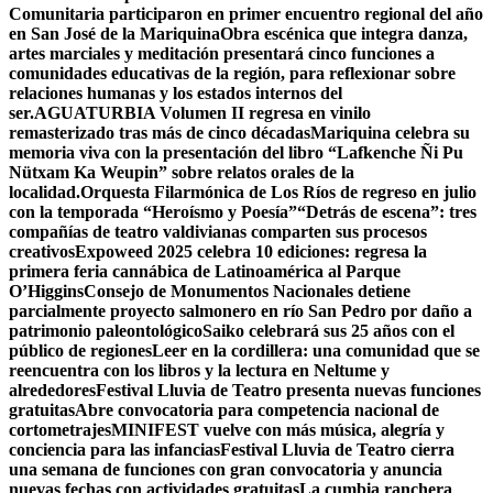
Comunitaria participaron en primer encuentro regional del año
en San José de la Mariquina
Obra escénica que integra danza,
artes marciales y meditación presentará cinco funciones a
comunidades educativas de la región, para reflexionar sobre
relaciones humanas y los estados internos del
ser.
AGUATURBIA Volumen II regresa en vinilo
remasterizado tras más de cinco décadas
Mariquina celebra su
memoria viva con la presentación del libro “Lafkenche Ñi Pu
Nütxam Ka Weupin” sobre relatos orales de la
localidad.
Orquesta Filarmónica de Los Ríos de regreso en julio
con la temporada “Heroísmo y Poesía”
“Detrás de escena”: tres
compañías de teatro valdivianas comparten sus procesos
creativos
Expoweed 2025 celebra 10 ediciones: regresa la
primera feria cannábica de Latinoamérica al Parque
O’Higgins
Consejo de Monumentos Nacionales detiene
parcialmente proyecto salmonero en río San Pedro por daño a
patrimonio paleontológico
Saiko celebrará sus 25 años con el
público de regiones
Leer en la cordillera: una comunidad que se
reencuentra con los libros y la lectura en Neltume y
alrededores
Festival Lluvia de Teatro presenta nuevas funciones
gratuitas
Abre convocatoria para competencia nacional de
cortometrajes
MINIFEST vuelve con más música, alegría y
conciencia para las infancias
Festival Lluvia de Teatro cierra
una semana de funciones con gran convocatoria y anuncia
nuevas fechas con actividades gratuitas
La cumbia ranchera