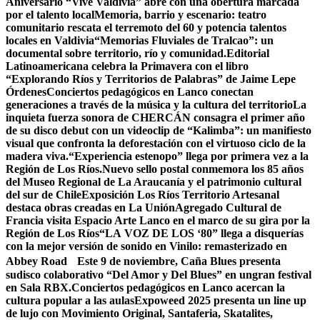
Aniversario “Vive Valdivia” abre con una obertura marcada
por el talento local
Memoria, barrio y escenario: teatro
comunitario rescata el terremoto del 60 y potencia talentos
locales en Valdivia
“Memorias Fluviales de Tralcao”: un
documental sobre territorio, río y comunidad.
Editorial
Latinoamericana celebra la Primavera con el libro
“Explorando Ríos y Territorios de Palabras” de Jaime Lepe
Órdenes
Conciertos pedagógicos en Lanco conectan
generaciones a través de la música y la cultura del territorio
La
inquieta fuerza sonora de CHERCÁN consagra el primer año
de su disco debut con un videoclip de “Kalimba”: un manifiesto
visual que confronta la deforestación con el virtuoso ciclo de la
madera viva.
“Experiencia estenopo” llega por primera vez a la
Región de Los Ríos.
Nuevo sello postal conmemora los 85 años
del Museo Regional de La Araucanía y el patrimonio cultural
del sur de Chile
Exposición Los Ríos Territorio Artesanal
destaca obras creadas en La Unión
Agregado Cultural de
Francia visita Espacio Arte Lanco en el marco de su gira por la
Región de Los Ríos
“LA VOZ DE LOS ‘80” llega a disquerías
con la mejor versión de sonido en Vinilo: remasterizado en
Abbey Road
Este 9 de noviembre, Caña Blues presenta
sudisco colaborativo “Del Amor y Del Blues” en ungran festival
en Sala RBX.
Conciertos pedagógicos en Lanco acercan la
cultura popular a las aulas
Expoweed 2025 presenta un line up
de lujo con Movimiento Original, Santaferia, Skatalites,