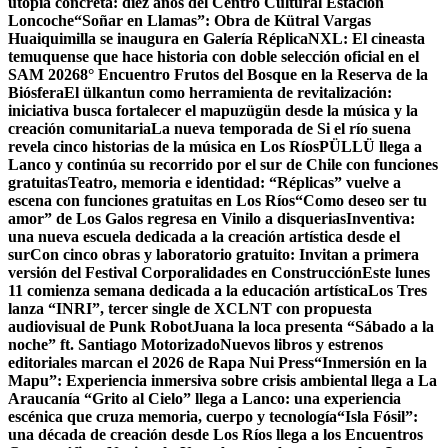
utopía concreta: diez años del Centro Cultural Estación
Loncoche
“Soñar en Llamas”: Obra de Kütral Vargas
Huaiquimilla se inaugura en Galería Réplica
NXL: El cineasta
temuquense que hace historia con doble selección oficial en el
SAM 2026
8° Encuentro Frutos del Bosque en la Reserva de la
Biósfera
El ülkantun como herramienta de revitalización:
iniciativa busca fortalecer el mapuzügün desde la música y la
creación comunitaria
La nueva temporada de Si el río suena
revela cinco historias de la música en Los Ríos
PÜLLÜ llega a
Lanco y continúa su recorrido por el sur de Chile con funciones
gratuitas
Teatro, memoria e identidad: “Réplicas” vuelve a
escena con funciones gratuitas en Los Ríos
“Como deseo ser tu
amor” de Los Galos regresa en Vinilo a disquerias
Inventiva:
una nueva escuela dedicada a la creación artística desde el
sur
Con cinco obras y laboratorio gratuito: Invitan a primera
versión del Festival Corporalidades en Construcción
Este lunes
11 comienza semana dedicada a la educación artística
Los Tres
lanza “INRI”, tercer single de XCLNT con propuesta
audiovisual de Punk Robot
Juana la loca presenta “Sábado a la
noche” ft. Santiago Motorizado
Nuevos libros y estrenos
editoriales marcan el 2026 de Rapa Nui Press
“Inmersión en la
Mapu”: Experiencia inmersiva sobre crisis ambiental llega a La
Araucanía
“Grito al Cielo” llega a Lanco: una experiencia
escénica que cruza memoria, cuerpo y tecnología
“Isla Fósil”:
una década de creación desde Los Ríos llega a los Encuentros