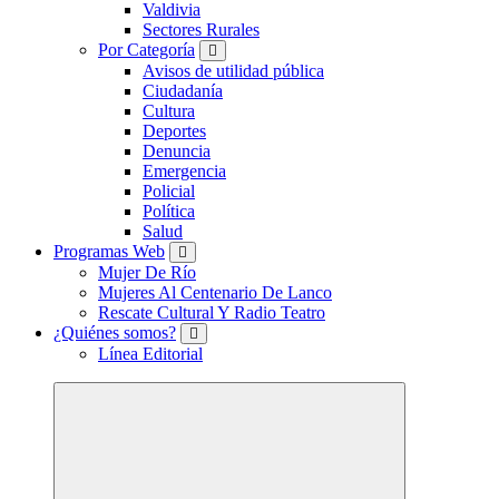
Valdivia
Sectores Rurales
Por Categoría
Avisos de utilidad pública
Ciudadanía
Cultura
Deportes
Denuncia
Emergencia
Policial
Política
Salud
Programas Web
Mujer De Río
Mujeres Al Centenario De Lanco
Rescate Cultural Y Radio Teatro
¿Quiénes somos?
Línea Editorial