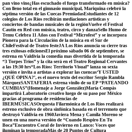
pan vino vino
¿Has escuchado el fuego transformado en música?
Con lleno total en el gimnasio municipal, Mariquina celebró la
séptima versión de las Cuecas Premiadas
Estudiantes de 12
colegios de Los Ríos recibirán mediaciones artísticas y
conciertos de bandas musicales de la región
Vuelve el Festival
Cautín en Red con música, teatro, circo y danza
Sello Humo de
Temu Celebra 11 Años con Festival “Microfest” y se incorpora
Pionera para la Circulación de la música en el Sur de
Chile
Festival de Teatro festeJA Los Ríos anuncia su cierre tras
tres exitosas ediciones
El próximo sábado 06 de septiembre, se
estrena en Valdivia la comedia mas divertida de la temporada
“3 Torpes Tríos” y la cita será en el Teatro Regional Cervantes
a las 19:30 hrs
“Los Ríos: Territorio Visual” lanza su sexta
versión e invita a artistas a explorar las cuencas
‘Y USTED
¿QUÉ OPINA?’, es el nuevo texto del escritor Sergio Rambla
Márquez
SANTAFERIA estrena vinilo de su EP “PATEANDO
CUMBIAS”(Homenaje a Jorge González)
María Compás
impartirá Laboratorio creativo luego de su paso por México
gracias al programa de residencias de
IBERMÚSICAS
Orquesta Filarmónica de Los Ríos realizará
estreno exclusivo de obra sinfónica basada en el terremoto que
destruyó Valdivia en 1960
Javiera Mena y Camila Moreno se
unen en una nueva versión de “Cuando Respiro En Tu
Boca”
Encuentro Coral de Invierno en Lanco: Voces que
iluminan la temporada
Más de 20 Puntos de Cultura