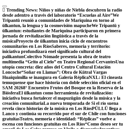
Saltar
al
Trending News:
Niños y niñas de Niebla descubren la radio
contenido
desde adentro a través del laboratorio “Escuelas al Aire”
We
Tripantü reunió a comunidades de Mariquina en torno al
ülkantun, la lengua y la cosmovisión mapuche
We Tripantü y
ülkantun: estudiantes de Mariquina participaron en primera
jornada de revitalización lingüística a través de la
música
Proyecto de ülkantun inicia ciclo de encuentros
comunitarios en Los Ríos
Saberes, memoria y territorio:
iniciativa profundizará enel significado cultural del
palikantun
Colectivo Nómade presenta la obra de teatro
multimedia “Grito al Cielo” en Teatro Regional Cervantes
Una
utopía concreta: diez años del Centro Cultural Estación
Loncoche
“Soñar en Llamas”: Obra de Kütral Vargas
Huaiquimilla se inaugura en Galería Réplica
NXL: El cineasta
temuquense que hace historia con doble selección oficial en el
SAM 2026
8° Encuentro Frutos del Bosque en la Reserva de la
Biósfera
El ülkantun como herramienta de revitalización:
iniciativa busca fortalecer el mapuzügün desde la música y la
creación comunitaria
La nueva temporada de Si el río suena
revela cinco historias de la música en Los Ríos
PÜLLÜ llega a
Lanco y continúa su recorrido por el sur de Chile con funciones
gratuitas
Teatro, memoria e identidad: “Réplicas” vuelve a
escena con funciones gratuitas en Los Ríos
“Como deseo ser tu