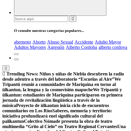
Buscar:
O consulte nuestras categorías populares...
abernego
Aborto
Abuso Sexual
Accidente
Adulto Mayor
Adultos Mayores
Agresión
Alberto Cordoba
alberto cordova
Trending News:
Niños y niñas de Niebla descubren la radio
desde adentro a través del laboratorio “Escuelas al Aire”
We
Tripantü reunió a comunidades de Mariquina en torno al
ülkantun, la lengua y la cosmovisión mapuche
We Tripantü y
ülkantun: estudiantes de Mariquina participaron en primera
jornada de revitalización lingüística a través de la
música
Proyecto de ülkantun inicia ciclo de encuentros
comunitarios en Los Ríos
Saberes, memoria y territorio:
iniciativa profundizará enel significado cultural del
palikantun
Colectivo Nómade presenta la obra de teatro
multimedia “Grito al Cielo” en Teatro Regional Cervantes
Una