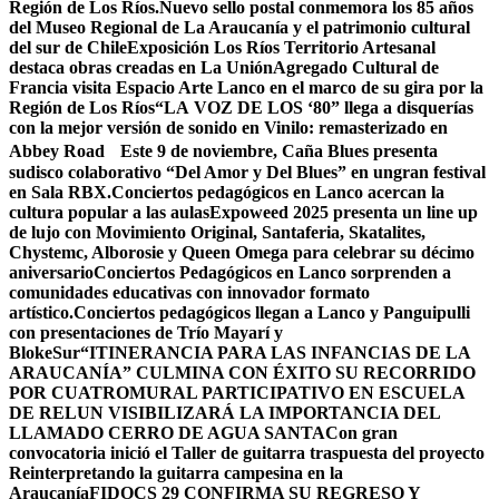
Región de Los Ríos.
Nuevo sello postal conmemora los 85 años
del Museo Regional de La Araucanía y el patrimonio cultural
del sur de Chile
Exposición Los Ríos Territorio Artesanal
destaca obras creadas en La Unión
Agregado Cultural de
Francia visita Espacio Arte Lanco en el marco de su gira por la
Región de Los Ríos
“LA VOZ DE LOS ‘80” llega a disquerías
con la mejor versión de sonido en Vinilo: remasterizado en
Abbey Road
Este 9 de noviembre, Caña Blues presenta
sudisco colaborativo “Del Amor y Del Blues” en ungran festival
en Sala RBX.
Conciertos pedagógicos en Lanco acercan la
cultura popular a las aulas
Expoweed 2025 presenta un line up
de lujo con Movimiento Original, Santaferia, Skatalites,
Chystemc, Alborosie y Queen Omega para celebrar su décimo
aniversario
Conciertos Pedagógicos en Lanco sorprenden a
comunidades educativas con innovador formato
artístico.
Conciertos pedagógicos llegan a Lanco y Panguipulli
con presentaciones de Trío Mayarí y
BlokeSur
“ITINERANCIA PARA LAS INFANCIAS DE LA
ARAUCANÍA” CULMINA CON ÉXITO SU RECORRIDO
POR CUATRO
​MURAL PARTICIPATIVO EN ESCUELA
DE RELUN VISIBILIZARÁ LA IMPORTANCIA DEL
LLAMADO CERRO DE AGUA SANTA
Con gran
convocatoria inició el Taller de guitarra traspuesta del proyecto
Reinterpretando la guitarra campesina en la
Araucanía
FIDOCS 29 CONFIRMA SU REGRESO Y