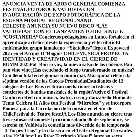
ANUNCIA VENTA DE ABONO GENERAL
COMIENZA
FESTIVAL FOTOROCK VALDIVIA CON
INAUGURACIÓN DE EXPO FOTOGRÁFICA DE LA
ESCENA MUSICAL REGIONAL.
NANO
CELESTE ANUNCIA SU NUEVO DISCO “LAS
VALDIVIAS” CON EL LANZAMIENTO DEL SINGLE
“COSTANERA”
Conciertos pedagógicos en Lanco fortalecen el
aprendizaje artístico desde la experiencia y el territorio
El
emblemático grupo jamaicano “Skatalites” llega a Expoweed
2025 en el Parque O”Higgins
CHILEMÚSICA PROYECTA
IDENTIDAD Y CREATIVIDAD EN EL CIERRE DE
BOMM 2025
Pal´ Barrio voy, la nueva salsa de las chilenas Pan
pan vino vino
¿Has escuchado el fuego transformado en música?
Con lleno total en el gimnasio municipal, Mariquina celebró la
séptima versión de las Cuecas Premiadas
Estudiantes de 12
colegios de Los Ríos recibirán mediaciones artísticas y
conciertos de bandas musicales de la región
Vuelve el Festival
Cautín en Red con música, teatro, circo y danza
Sello Humo de
Temu Celebra 11 Años con Festival “Microfest” y se incorpora
Pionera para la Circulación de la música en el Sur de
Chile
Festival de Teatro festeJA Los Ríos anuncia su cierre tras
tres exitosas ediciones
El próximo sábado 06 de septiembre, se
estrena en Valdivia la comedia mas divertida de la temporada
“3 Torpes Tríos” y la cita será en el Teatro Regional Cervantes
a las 19:30 hrs
“Los Ríos: Territorio Visual” lanza su sexta