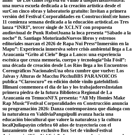
amor” de Los Galos regresa en Vinilo a disquerias
Inventiva:
una nueva escuela dedicada a la creación artística desde el
sur
Con cinco obras y laboratorio gratuito: Invitan a primera
versión del Festival Corporalidades en Construcción
Este lunes
11 comienza semana dedicada a la educación artística
Los Tres
lanza “INRI”, tercer single de XCLNT con propuesta
audiovisual de Punk Robot
Juana la loca presenta “Sábado a la
noche” ft. Santiago Motorizado
Nuevos libros y estrenos
editoriales marcan el 2026 de Rapa Nui Press
“Inmersión en la
Mapu”: Experiencia inmersiva sobre crisis ambiental llega a La
Araucanía
“Grito al Cielo” llega a Lanco: una experiencia
escénica que cruza memoria, cuerpo y tecnología
“Isla Fósil”:
una década de creación desde Los Ríos llega a los Encuentros
Coreográficos Nacionales
Una obra cumbre que vuelve: Los
Jaivas y Alturas de Macchu Picchu
BBS PARANOICOS
publica “Claroscuro” en edición doble vinilo gatefold
Inti-
Illimani conmemora el día de las y los trabajadores
Instalan
primera piedra de la futura Biblioteca Regional de La
Araucanía en Temuco
NFX presenta: “All My Homies Make
Rap Music”
Festival Corporalidades en Construcción anuncia
su programación 2026: Danza contemporánea que dialoga con
la naturaleza en Valdivia
Panguipulli avanza hacia una
educación biocultural que valore la naturaleza y la cultura
local
Quilapayún celebra 60 años de trayectoria con el
lanzamiento de un exclusivo Box Set de vinilos
Festival