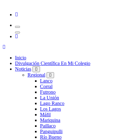
Inicio
Divulgación Científica En Mi Colegio
Noticias
Regional
Lanco
Corral
Futrono
La Unión
Lago Ranco
Los Lagos
Máfil
Mariquina
Paillaco
Panguipulli
Río Bueno