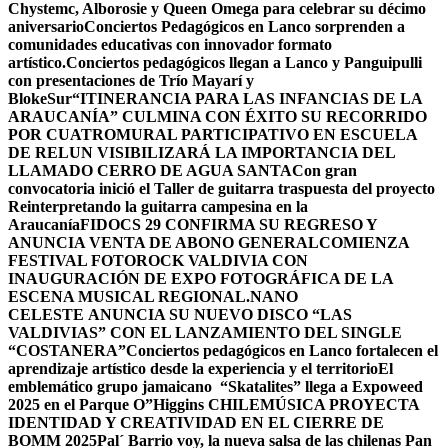
Chystemc, Alborosie y Queen Omega para celebrar su décimo
aniversario
Conciertos Pedagógicos en Lanco sorprenden a
comunidades educativas con innovador formato
artístico.
Conciertos pedagógicos llegan a Lanco y Panguipulli
con presentaciones de Trío Mayarí y
BlokeSur
“ITINERANCIA PARA LAS INFANCIAS DE LA
ARAUCANÍA” CULMINA CON ÉXITO SU RECORRIDO
POR CUATRO
​MURAL PARTICIPATIVO EN ESCUELA
DE RELUN VISIBILIZARÁ LA IMPORTANCIA DEL
LLAMADO CERRO DE AGUA SANTA
Con gran
convocatoria inició el Taller de guitarra traspuesta del proyecto
Reinterpretando la guitarra campesina en la
Araucanía
FIDOCS 29 CONFIRMA SU REGRESO Y
ANUNCIA VENTA DE ABONO GENERAL
COMIENZA
FESTIVAL FOTOROCK VALDIVIA CON
INAUGURACIÓN DE EXPO FOTOGRÁFICA DE LA
ESCENA MUSICAL REGIONAL.
NANO
CELESTE ANUNCIA SU NUEVO DISCO “LAS
VALDIVIAS” CON EL LANZAMIENTO DEL SINGLE
“COSTANERA”
Conciertos pedagógicos en Lanco fortalecen el
aprendizaje artístico desde la experiencia y el territorio
El
emblemático grupo jamaicano “Skatalites” llega a Expoweed
2025 en el Parque O”Higgins
CHILEMÚSICA PROYECTA
IDENTIDAD Y CREATIVIDAD EN EL CIERRE DE
BOMM 2025
Pal´ Barrio voy, la nueva salsa de las chilenas Pan