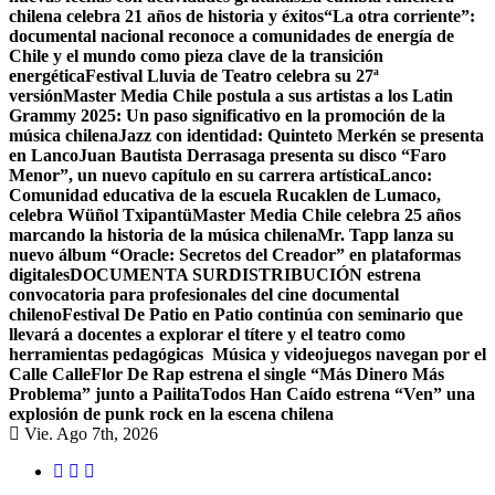
chilena celebra 21 años de historia y éxitos
“La otra corriente”:
documental nacional reconoce a comunidades de energía de
Chile y el mundo como pieza clave de la transición
energética
Festival Lluvia de Teatro celebra su 27ª
versión
Master Media Chile postula a sus artistas a los Latin
Grammy 2025: Un paso significativo en la promoción de la
música chilena
Jazz con identidad: Quinteto Merkén se presenta
en Lanco
Juan Bautista Derrasaga presenta su disco “Faro
Menor”, ​​un nuevo capítulo en su carrera artística
Lanco:
Comunidad educativa de la escuela Rucaklen de Lumaco,
celebra Wüñol Txipantü
Master Media Chile celebra 25 años
marcando la historia de la música chilena
Mr. Tapp lanza su
nuevo álbum “Oracle: Secretos del Creador” en plataformas
digitales
DOCUMENTA SURDISTRIBUCIÓN estrena
convocatoria para profesionales del cine documental
chileno
Festival De Patio en Patio continúa con seminario que
llevará a docentes a explorar el títere y el teatro como
herramientas pedagógicas
Música y videojuegos navegan por el
Calle Calle
Flor De Rap estrena el single “Más Dinero Más
Problema” junto a Pailita
Todos Han Caído estrena “Ven” una
explosión de punk rock en la escena chilena
Vie. Ago 7th, 2026