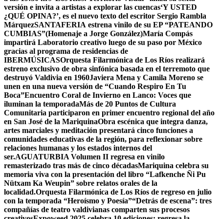
versión e invita a artistas a explorar las cuencas
‘Y USTED
¿QUÉ OPINA?’, es el nuevo texto del escritor Sergio Rambla
Márquez
SANTAFERIA estrena vinilo de su EP “PATEANDO
CUMBIAS”(Homenaje a Jorge González)
María Compás
impartirá Laboratorio creativo luego de su paso por México
gracias al programa de residencias de
IBERMÚSICAS
Orquesta Filarmónica de Los Ríos realizará
estreno exclusivo de obra sinfónica basada en el terremoto que
destruyó Valdivia en 1960
Javiera Mena y Camila Moreno se
unen en una nueva versión de “Cuando Respiro En Tu
Boca”
Encuentro Coral de Invierno en Lanco: Voces que
iluminan la temporada
Más de 20 Puntos de Cultura
Comunitaria participaron en primer encuentro regional del año
en San José de la Mariquina
Obra escénica que integra danza,
artes marciales y meditación presentará cinco funciones a
comunidades educativas de la región, para reflexionar sobre
relaciones humanas y los estados internos del
ser.
AGUATURBIA Volumen II regresa en vinilo
remasterizado tras más de cinco décadas
Mariquina celebra su
memoria viva con la presentación del libro “Lafkenche Ñi Pu
Nütxam Ka Weupin” sobre relatos orales de la
localidad.
Orquesta Filarmónica de Los Ríos de regreso en julio
con la temporada “Heroísmo y Poesía”
“Detrás de escena”: tres
compañías de teatro valdivianas comparten sus procesos
creativos
Expoweed 2025 celebra 10 ediciones: regresa la