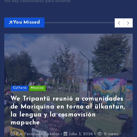
No hay comentarios para mostrar.
You Missed
Cultura
Música
We Tripantü reunió a comunidades
de Mariquina en torno al ülkantun,
la lengua y la cosmovisión
mapuche
Por
Fernando Catalán
Julio 3, 2026
11 views