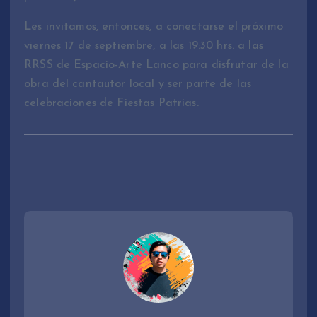
Les invitamos, entonces, a conectarse el próximo
viernes 17 de septiembre, a las 19:30 hrs. a las
RRSS de Espacio-Arte Lanco para disfrutar de la
obra del cantautor local y ser parte de las
celebraciones de Fiestas Patrias.