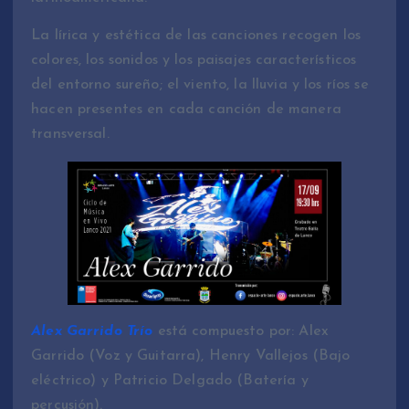
La lírica y estética de las canciones recogen los
colores, los sonidos y los paisajes característicos
del entorno sureño; el viento, la lluvia y los ríos se
hacen presentes en cada canción de manera
transversal.
Alex Garrido Trío
está compuesto por: Alex
Garrido (Voz y Guitarra), Henry Vallejos (Bajo
eléctrico) y Patricio Delgado (Batería y
percusión).