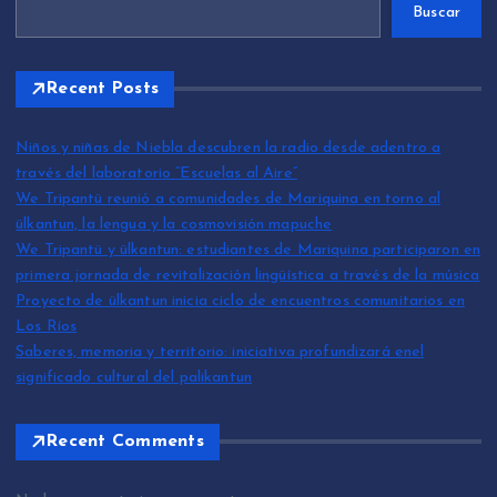
Buscar
Recent Posts
Niños y niñas de Niebla descubren la radio desde adentro a
través del laboratorio “Escuelas al Aire”
We Tripantü reunió a comunidades de Mariquina en torno al
ülkantun, la lengua y la cosmovisión mapuche
We Tripantü y ülkantun: estudiantes de Mariquina participaron en
primera jornada de revitalización lingüística a través de la música
Proyecto de ülkantun inicia ciclo de encuentros comunitarios en
Los Ríos
Saberes, memoria y territorio: iniciativa profundizará enel
significado cultural del palikantun
Recent Comments