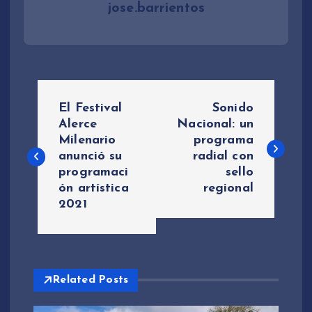
jose.barrientos
N
El Festival
Sonido
a
Alerce
Nacional: un
Milenario
programa
anunció su
radial con
v
programaci
sello
ón artística
regional
e
2021
g
a
Related Posts
c