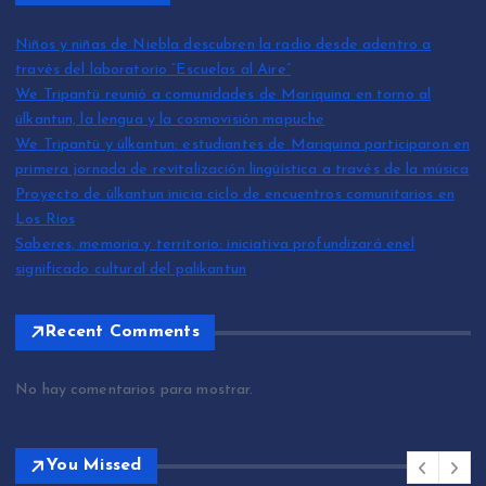
Niños y niñas de Niebla descubren la radio desde adentro a
través del laboratorio “Escuelas al Aire”
We Tripantü reunió a comunidades de Mariquina en torno al
ülkantun, la lengua y la cosmovisión mapuche
We Tripantü y ülkantun: estudiantes de Mariquina participaron en
primera jornada de revitalización lingüística a través de la música
Proyecto de ülkantun inicia ciclo de encuentros comunitarios en
Los Ríos
Saberes, memoria y territorio: iniciativa profundizará enel
significado cultural del palikantun
Recent Comments
No hay comentarios para mostrar.
You Missed