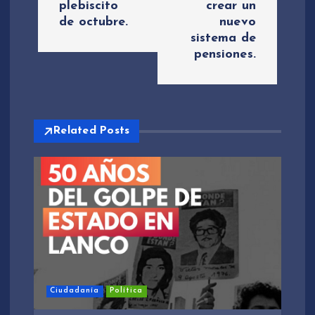
plebiscito
crear un
g
de octubre.
nuevo
sistema de
a
pensiones.
c
i
Related Posts
ó
n
d
e
e
Ciudadanía
Política