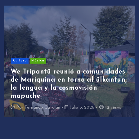
Cultura
Música
We Tripantü reunió a comunidades
de Mariquina en torno al ülkantun,
la lengua y la cosmovisión
mapuche
Por
Fernando Catalán
Julio 3, 2026
12 views