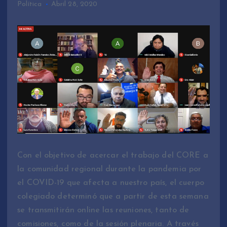
Política
Abril 28, 2020
Con el objetivo de acercar el trabajo del CORE a
la comunidad regional durante la pandemia por
el COVID-19 que afecta a nuestro país, el cuerpo
colegiado determinó que a partir de esta semana
se transmitirán online las reuniones, tanto de
comisiones, como de la sesión plenaria. A través