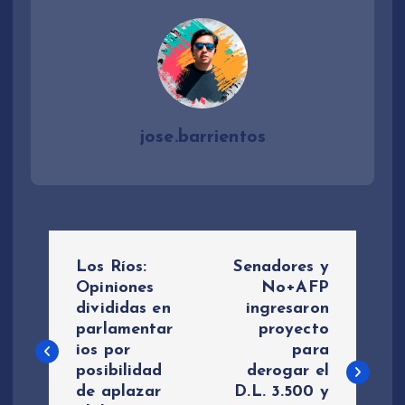
jose.barrientos
N
Los Ríos:
Senadores y
a
Opiniones
No+AFP
divididas en
ingresaron
parlamentar
proyecto
v
ios por
para
posibilidad
derogar el
e
de aplazar
D.L. 3.500 y