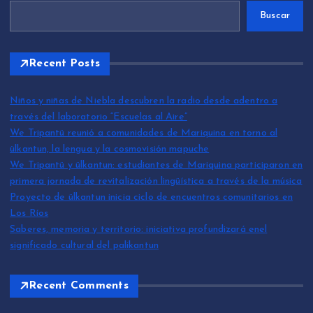
Buscar
Recent Posts
Niños y niñas de Niebla descubren la radio desde adentro a
través del laboratorio “Escuelas al Aire”
We Tripantü reunió a comunidades de Mariquina en torno al
ülkantun, la lengua y la cosmovisión mapuche
We Tripantü y ülkantun: estudiantes de Mariquina participaron en
primera jornada de revitalización lingüística a través de la música
Proyecto de ülkantun inicia ciclo de encuentros comunitarios en
Los Ríos
Saberes, memoria y territorio: iniciativa profundizará enel
significado cultural del palikantun
Recent Comments