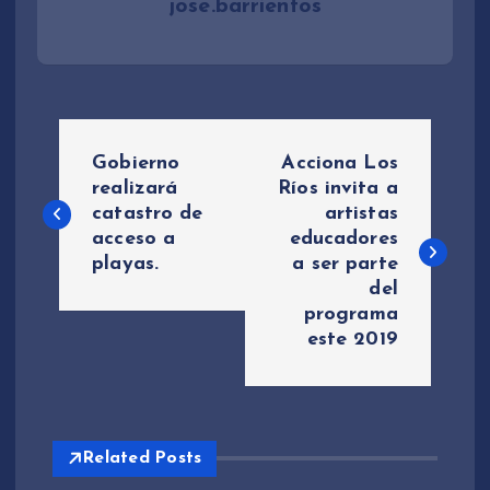
jose.barrientos
N
Gobierno
Acciona Los
a
realizará
Ríos invita a
catastro de
artistas
acceso a
educadores
v
playas.
a ser parte
del
e
programa
este 2019
g
a
c
Related Posts