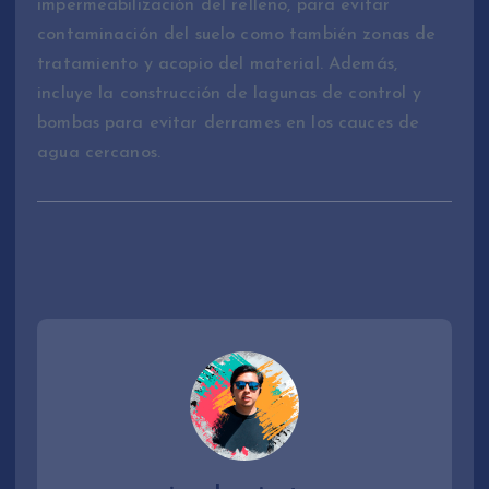
impermeabilización del relleno, para evitar
contaminación del suelo como también zonas de
tratamiento y acopio del material. Además,
incluye la construcción de lagunas de control y
bombas para evitar derrames en los cauces de
agua cercanos.