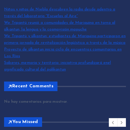
Niños y niñas de Niebla descubren la radio desde adentro a
través del laboratorio “Escuelas al Aire”
We Tripantü reunió a comunidades de Mariquina en torno al
ülkantun, la lengua y la cosmovisión mapuche
We Tripantü y ülkantun: estudiantes de Mariquina participaron en
primera jornada de revitalización lingüística a través de la música
Proyecto de ülkantun inicia ciclo de encuentros comunitarios en
Los Ríos
Saberes, memoria y territorio: iniciativa profundizará enel
significado cultural del palikantun
Recent Comments
No hay comentarios para mostrar.
You Missed