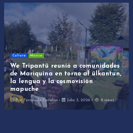
Cultura
Música
We Tripantü reunió a comunidades
de Mariquina en torno al ülkantun,
la lengua y la cosmovisión
mapuche
Por
Fernando Catalán
Julio 3, 2026
8 views