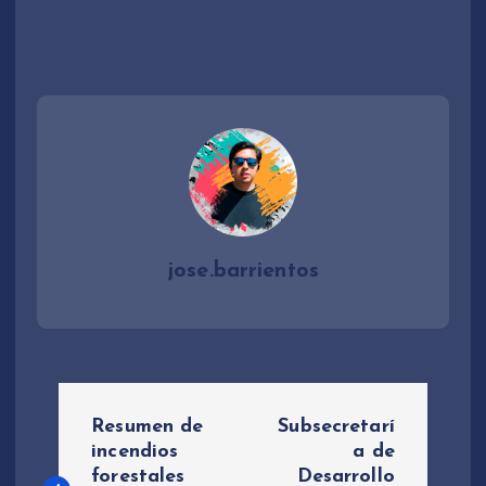
jose.barrientos
N
Resumen de
Subsecretarí
a
incendios
a de
forestales
Desarrollo