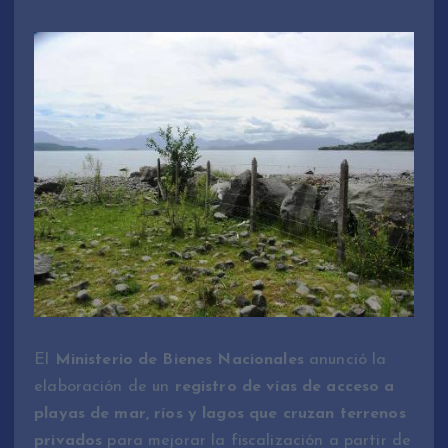
El
Ministerio de Bienes Nacionales
anunció la
elaboración de un
registro de vías de acceso a
playas de mar, ríos y lagos que cruzan terrenos
privados
para mejorar la fiscalización a partir de