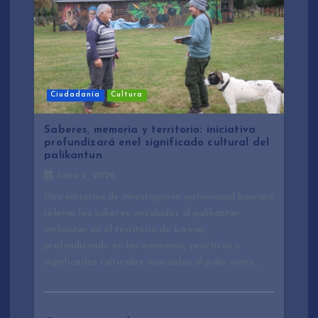
Ciudadanía
Cultura
Saberes, memoria y territorio: iniciativa
profundizará enel significado cultural del
palikantun
Junio 2, 2026
Una iniciativa de investigación patrimonial buscará
relevar los saberes vinculados al palikantun
awkantun en el territorio de Lawan,
profundizando en las memorias, prácticas y
significados culturales asociados al palin como…