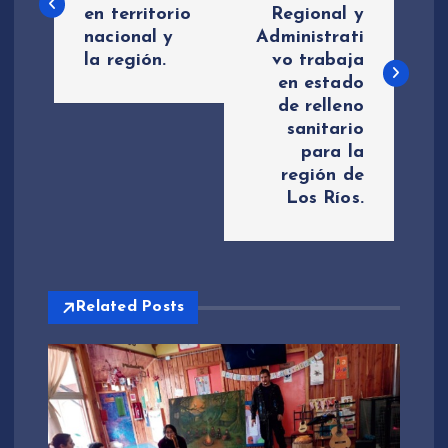
en territorio
Regional y
v
nacional y
Administrati
la región.
vo trabaja
e
en estado
de relleno
g
sanitario
para la
a
región de
Los Ríos.
c
i
Related Posts
ó
n
d