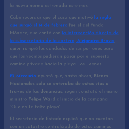
la nueva norma estrenada este mes.
Cabe recordar que el caso que motivó
la regla
que surgió el 14 de febrero
fue el del fundo
Mónaco, que contó con
la intervención directa de
la subsecretaria de la cartera,
Alejandra Bravo
,
quien rompió los candados de sus portones para
que los vecinos pudieran pasar por el supuesto
camino privado hacia la playa Los Leones.
El Mercurio
apuntó que, hasta ahora,
Bienes
Nacionales solo se enteraba de estas vías a
través de las denuncias
, según constató el mismo
ministro
Felipe Ward
al inicio de la campaña
“Que no te falte playa”.
El secretario de Estado explicó que no cuentan
con un catastro centralizado de estos caminos