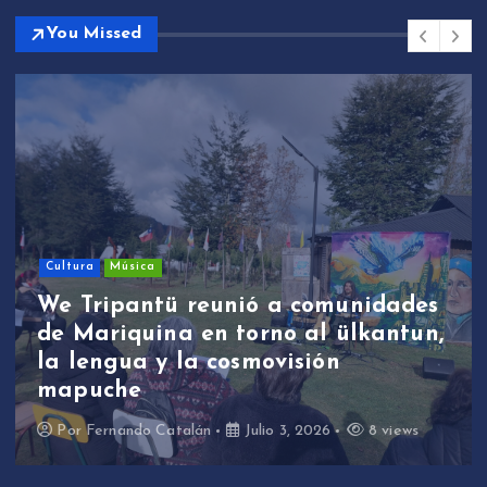
You Missed
Cultura
Música
We Tripantü reunió a comunidades
de Mariquina en torno al ülkantun,
la lengua y la cosmovisión
mapuche
Por
Fernando Catalán
Julio 3, 2026
8 views