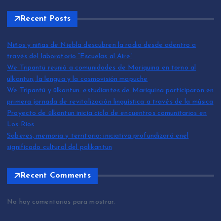
Recent Posts
Niños y niñas de Niebla descubren la radio desde adentro a
través del laboratorio “Escuelas al Aire”
We Tripantü reunió a comunidades de Mariquina en torno al
ülkantun, la lengua y la cosmovisión mapuche
We Tripantü y ülkantun: estudiantes de Mariquina participaron en
primera jornada de revitalización lingüística a través de la música
Proyecto de ülkantun inicia ciclo de encuentros comunitarios en
Los Ríos
Saberes, memoria y territorio: iniciativa profundizará enel
significado cultural del palikantun
Recent Comments
No hay comentarios para mostrar.