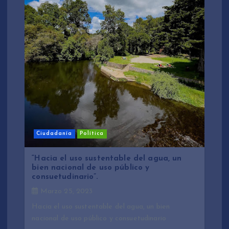
Ciudadanía
Política
“Hacia el uso sustentable del agua, un
bien nacional de uso público y
consuetudinario”.
Marzo 25, 2023
Hacia el uso sustentable del agua, un bien
nacional de uso público y consuetudinario