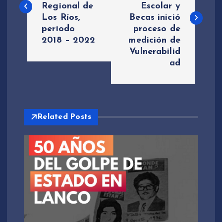
Regional de
Escolar y
v
Los Ríos,
Becas inició
periodo
proceso de
e
2018 – 2022
medición de
Vulnerabilid
g
ad
a
c
Related Posts
i
ó
n
d