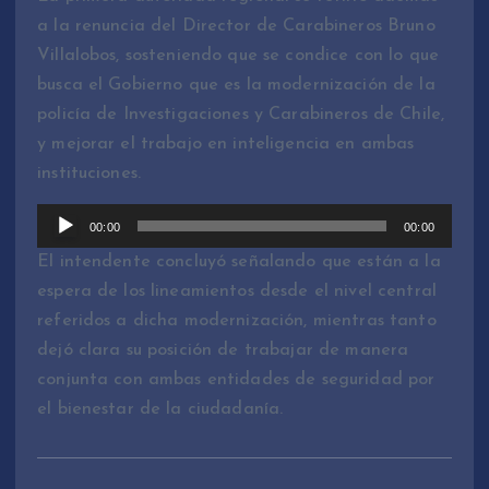
A
a la renuncia del Director de Carabineros Bruno
u
Villalobos, sosteniendo que se condice con lo que
d
busca el Gobierno que es la modernización de la
i
policía de Investigaciones y Carabineros de Chile,
o
y mejorar el trabajo en inteligencia en ambas
instituciones.
R
00:00
00:00
e
El intendente concluyó señalando que están a la
p
espera de los lineamientos desde el nivel central
r
referidos a dicha modernización, mientras tanto
o
dejó clara su posición de trabajar de manera
d
conjunta con ambas entidades de seguridad por
u
el bienestar de la ciudadanía.
c
t
o