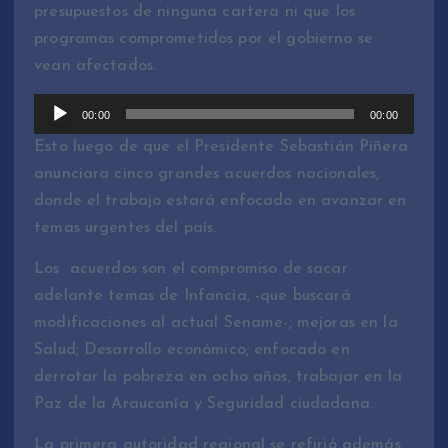
presupuestos de ninguna cartera ni que los
r
programas comprometidos por el gobierno se
d
vean afectados.
e
A
R
00:00
00:00
u
e
Esto luego de que el Presidente Sebastián Piñera
d
p
anunciara cinco grandes acuerdos nacionales,
i
r
donde el trabajo estará enfocado en avanzar en
o
o
temas urgentes del país.
d
u
Los acuerdos son el compromiso de sacar
c
adelante temas de Infancia, -que buscará
t
modificaciones al actual Sename-; mejoras en la
o
Salud; Desarrollo económico; enfocado en
r
derrotar la pobreza en ocho años, trabajar en la
d
Paz de la Araucanía y Seguridad ciudadana.
e
La primera autoridad regional se refirió además