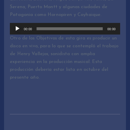
o
Serena, Puerto Montt y algunas ciudades de
d
Patagonia como Hornopiren y Coyhaique.
u
c
R
00:00
00:00
t
e
Otro de los Objetivos de esta gira es producir un
o
p
disco en vivo, para lo que se contempló el trabajo
r
r
de Henry Vallejos, sonidista con amplia
d
o
experiencia en la producción musical. Esta
e
d
producción debería estar lista en octubre del
A
u
presente año.
u
c
d
t
i
o
o
r
d
e
A