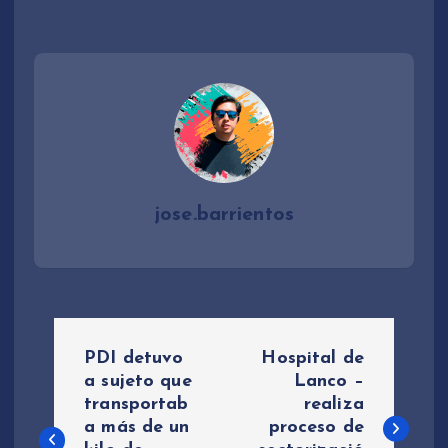
u
d
i
o
jose.barrientos
N
PDI detuvo
Hospital de
a
a sujeto que
Lanco –
transportab
realiza
a más de un
proceso de
v