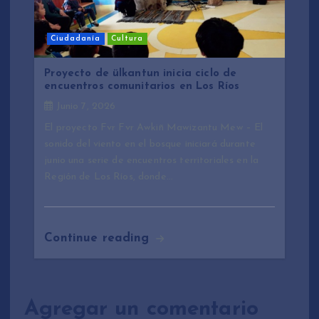
Ciudadanía
Cultura
Proyecto de ülkantun inicia ciclo de
encuentros comunitarios en Los Ríos
Junio 7, 2026
El proyecto Fvr Fvr Awkiñ Mawizantu Mew – El
sonido del viento en el bosque iniciará durante
junio una serie de encuentros territoriales en la
Región de Los Ríos, donde…
Continue reading
Agregar un comentario