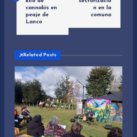
kilo de
sectorizació
cannabis en
n en la
e
peaje de
comuna
Lanco
g
a
c
Related Posts
i
ó
n
d
e