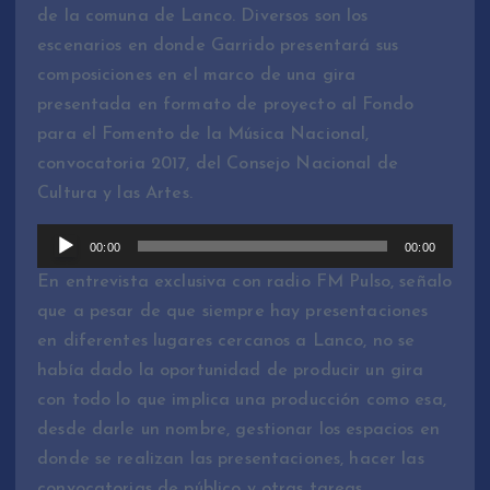
de la comuna de Lanco. Diversos son los
escenarios en donde Garrido presentará sus
composiciones en el marco de una gira
presentada en formato de proyecto al Fondo
para el Fomento de la Música Nacional,
convocatoria 2017, del Consejo Nacional de
Cultura y las Artes.
R
00:00
00:00
e
En entrevista exclusiva con radio FM Pulso, señalo
p
que a pesar de que siempre hay presentaciones
r
en diferentes lugares cercanos a Lanco, no se
o
había dado la oportunidad de producir un gira
d
con todo lo que implica una producción como esa,
u
desde darle un nombre, gestionar los espacios en
c
donde se realizan las presentaciones, hacer las
t
convocatorias de público y otras tareas