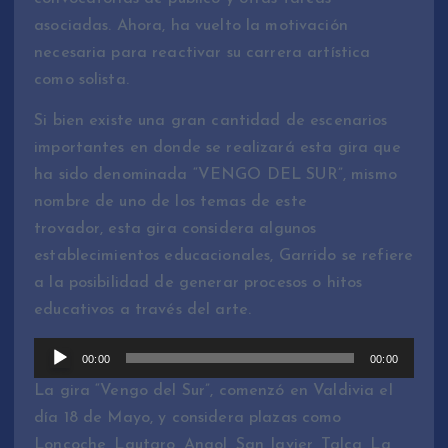
o
asociadas. Ahora, ha vuelto la motivación
r
necesaria para reactivar su carrera artística
d
como solista.
e
A
Si bien existe una gran cantidad de escenarios
u
importantes en donde se realizará esta gira que
d
ha sido denominada “VENGO DEL SUR”, mismo
i
nombre de uno de los temas de este
o
trovador, esta gira considera algunos
establecimientos educacionales, Garrido se refiere
a la posibilidad de generar procesos o hitos
educativos a través del arte.
R
00:00
00:00
e
La gira “Vengo del Sur”, comenzó en Valdivia el
p
día 18 de Mayo, y considera plazas como
r
Loncoche, Lautaro, Angol, San Javier, Talca, La