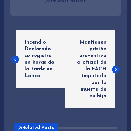
jose.barrientos
N
Incendio
Mantienen
a
Declarado
prisión
se registro
preventiva
en horas de
a oficial de
v
la tarde en
la FACH
Lanco
imputado
e
por la
muerte de
g
su hijo
a
c
Related Posts