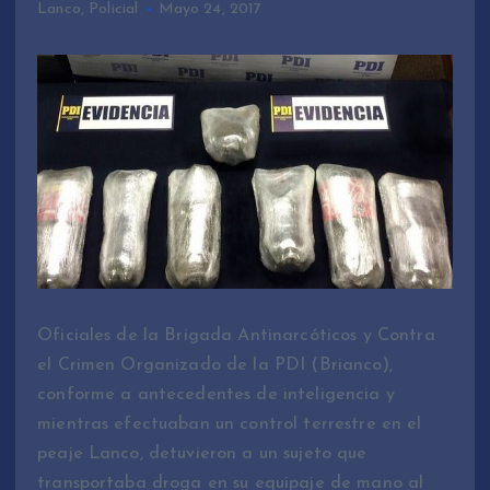
Lanco
,
Policial
Mayo 24, 2017
Oficiales de la Brigada Antinarcóticos y Contra
el Crimen Organizado de la PDI (Brianco),
conforme a antecedentes de inteligencia y
mientras efectuaban un control terrestre en el
peaje Lanco, detuvieron a un sujeto que
transportaba droga en su equipaje de mano al