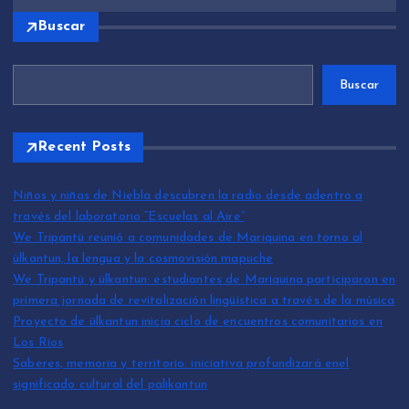
Buscar
Buscar
Recent Posts
Niños y niñas de Niebla descubren la radio desde adentro a
través del laboratorio “Escuelas al Aire”
We Tripantü reunió a comunidades de Mariquina en torno al
ülkantun, la lengua y la cosmovisión mapuche
We Tripantü y ülkantun: estudiantes de Mariquina participaron en
primera jornada de revitalización lingüística a través de la música
Proyecto de ülkantun inicia ciclo de encuentros comunitarios en
Los Ríos
Saberes, memoria y territorio: iniciativa profundizará enel
significado cultural del palikantun