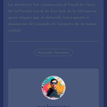
La detención fue comunicada al Fiscal de Turno
de la Fiscalía Local de San José de la Mariquina,
quien dispuso que el detenido fuera puesto a
disposición del Juzgado de Garantía de la misma
ciudad.
Juzgado Mariquina