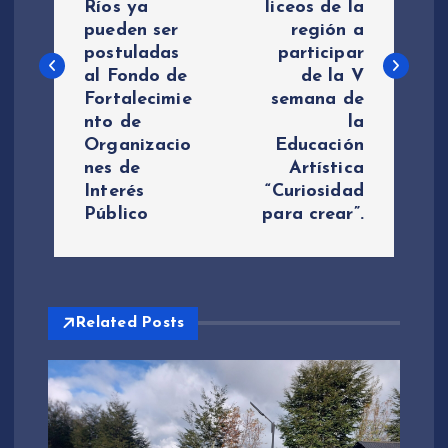
Ríos ya
liceos de la
pueden ser
región a
e
postuladas
participar
al Fondo de
de la V
g
Fortalecimie
semana de
nto de
la
a
Organizacio
Educación
nes de
Artística
c
Interés
“Curiosidad
Público
para crear”.
i
ó
Related Posts
n
d
e