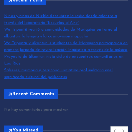
Recent Posts
Niños y niñas de Niebla descubren la radio desde adentro a
través del laboratorio “Escuelas al Aire”
We Tripantü reunió a comunidades de Mariquina en torno al
ülkantun, la lengua y la cosmovisión mapuche
We Tripantü y ülkantun: estudiantes de Mariquina participaron en
primera jornada de revitalización lingüística a través de la música
Proyecto de ülkantun inicia ciclo de encuentros comunitarios en
Los Ríos
Saberes, memoria y territorio: iniciativa profundizará enel
significado cultural del palikantun
Recent Comments
No hay comentarios para mostrar.
You Missed