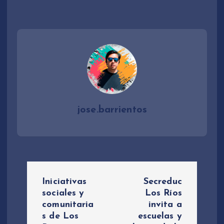
jose.barrientos
N
Iniciativas
Secreduc
a
sociales y
Los Ríos
comunitaria
invita a
s de Los
escuelas y
v