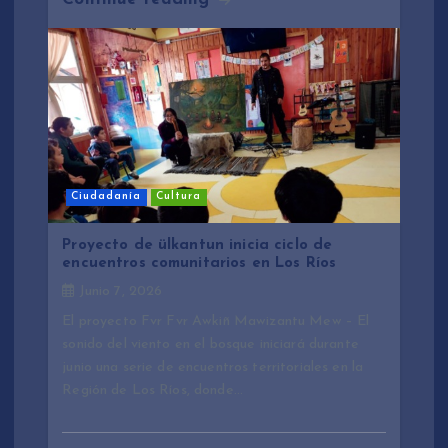
Ciudadanía
Cultura
Proyecto de ülkantun inicia ciclo de
encuentros comunitarios en Los Ríos
Junio 7, 2026
El proyecto Fvr Fvr Awkiñ Mawizantu Mew – El
sonido del viento en el bosque iniciará durante
junio una serie de encuentros territoriales en la
Región de Los Ríos, donde…