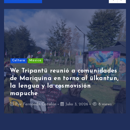
Sin 
ura
Música
We 
 Tripantü reunió a comunidades
est
Mariquina en torno al ülkantun,
par
lengua y la cosmovisión
de 
puche
tra
or
Fernando Catalán
Julio 3, 2026
8 views
Po