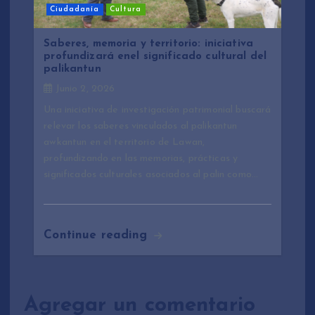
Ciudadanía
Cultura
Saberes, memoria y territorio: iniciativa
profundizará enel significado cultural del
palikantun
Junio 2, 2026
Una iniciativa de investigación patrimonial buscará
relevar los saberes vinculados al palikantun
awkantun en el territorio de Lawan,
profundizando en las memorias, prácticas y
significados culturales asociados al palin como…
Continue reading
Agregar un comentario