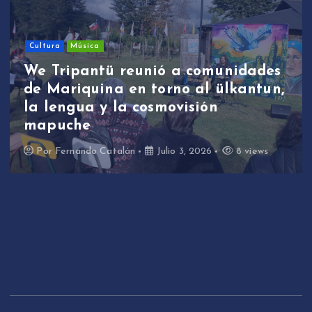
Sin categoría
ca
We Tripan
ntü reunió a comunidades
estudian
uina en torno al ülkantun,
particip
 y la cosmovisión
de revita
través de
o Catalán
Julio 3, 2026
8 views
Por
Fernand