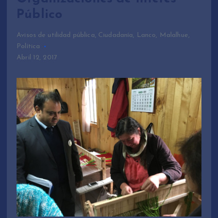
Público
Avisos de utilidad pública
,
Ciudadanía
,
Lanco
,
Malalhue
,
Política
Abril 12, 2017