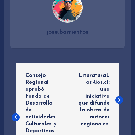
jose.barrientos
N
Consejo
LiteraturaL
a
Regional
osRios.cl:
aprobó
una
Fondo de
iniciativa
v
Desarrollo
que difunde
de
la obras de
e
actividades
autores
Culturales y
regionales.
g
Deportivas