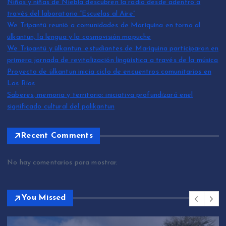
Niños y niñas de Niebla descubren la radio desde adentro a
través del laboratorio “Escuelas al Aire”
We Tripantü reunió a comunidades de Mariquina en torno al
ülkantun, la lengua y la cosmovisión mapuche
We Tripantü y ülkantun: estudiantes de Mariquina participaron en
primera jornada de revitalización lingüística a través de la música
Proyecto de ülkantun inicia ciclo de encuentros comunitarios en
Los Ríos
Saberes, memoria y territorio: iniciativa profundizará enel
significado cultural del palikantun
Recent Comments
No hay comentarios para mostrar.
You Missed