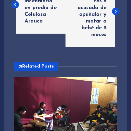
incendiario
FACh
en predio de
acusado de
v
Celulosa
apuñalar y
Arauco
matar a
e
bebé de 5
meses
g
a
c
Related Posts
i
ó
n
d