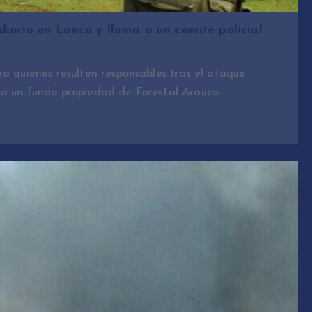
iario en Lanco y llama a un comité policial
ra quienes resulten responsables tras el ataque
 a un fundo propiedad de Forestal Arauco…