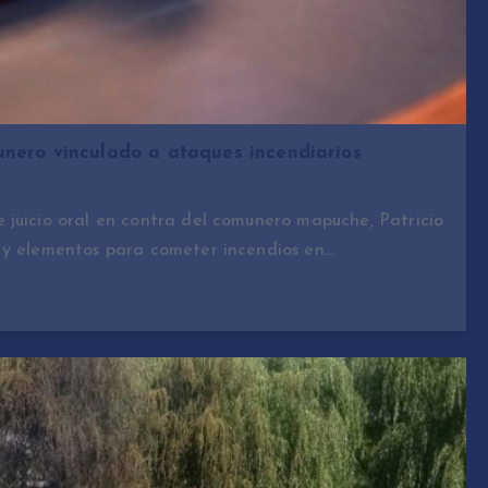
unero vinculado a ataques incendiarios
 juicio oral en contra del comunero mapuche, Patricio
 y elementos para cometer incendios en…