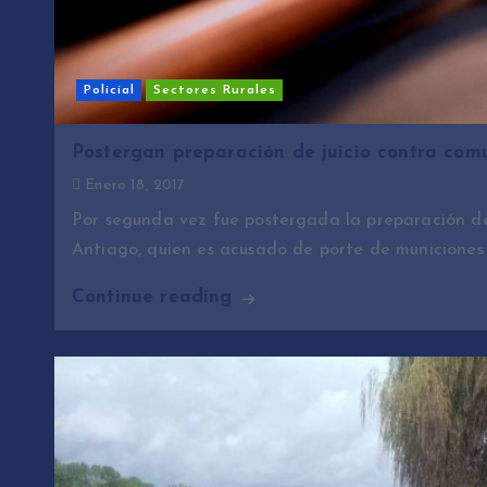
Policial
Sectores Rurales
Postergan preparación de juicio contra com
Enero 18, 2017
Por segunda vez fue postergada la preparación de
Antiago, quien es acusado de porte de municiones
Continue reading