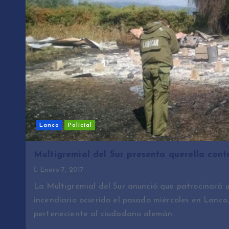
Lanco
Policial
Multigremial del Sur presenta querella cont
Enero 7, 2017
La Multigremial del Sur anunció que patrocinará u
incendiario ocurrido el pasado miércoles en Lanco,
perteneciente al ciudadano alemán…