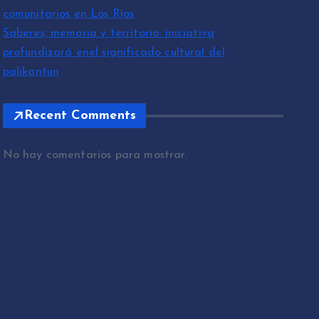
comunitarios en Los Ríos
Saberes, memoria y territorio: iniciativa
profundizará enel significado cultural del
palikantun
Recent Comments
No hay comentarios para mostrar.