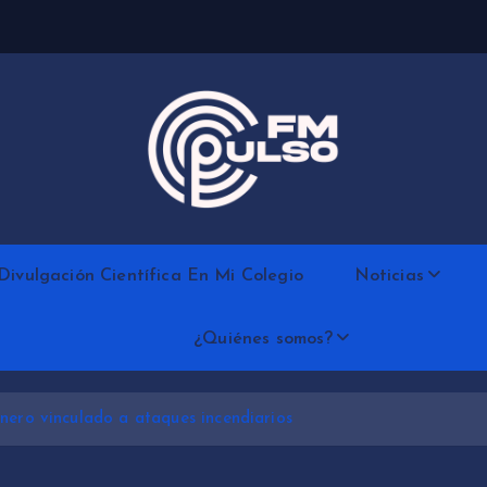
Divulgación Científica En Mi Colegio
Noticias
¿Quiénes somos?
nero vinculado a ataques incendiarios