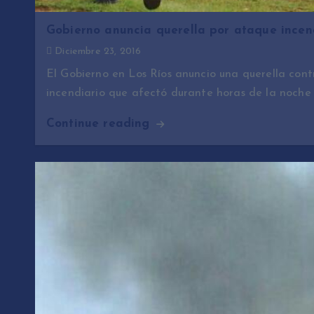
Gobierno anuncia querella por ataque incend
Diciembre 23, 2016
El Gobierno en Los Ríos anuncio una querella cont
incendiario que afectó durante horas de la noche
Continue reading