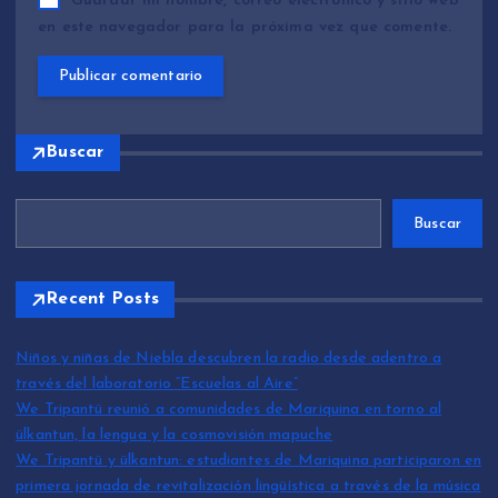
Guardar mi nombre, correo electrónico y sitio web
en este navegador para la próxima vez que comente.
Buscar
Buscar
Recent Posts
Niños y niñas de Niebla descubren la radio desde adentro a
través del laboratorio “Escuelas al Aire”
We Tripantü reunió a comunidades de Mariquina en torno al
ülkantun, la lengua y la cosmovisión mapuche
We Tripantü y ülkantun: estudiantes de Mariquina participaron en
primera jornada de revitalización lingüística a través de la música