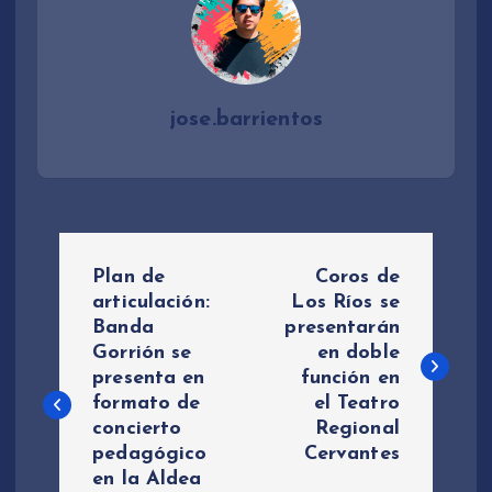
jose.barrientos
N
Plan de
Coros de
a
articulación:
Los Ríos se
Banda
presentarán
Gorrión se
en doble
v
presenta en
función en
formato de
el Teatro
e
concierto
Regional
pedagógico
Cervantes
g
en la Aldea