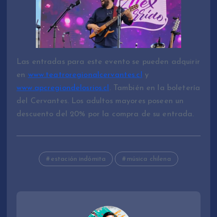
Las entradas para este evento se pueden adquirir
en
www.teatroregionalcervantes.cl
y
www.apcregiondelosrios.cl
. También en la boletería
del Cervantes. Los adultos mayores poseen un
descuento del 20% por la compra de su entrada.
estación indómita
música chilena