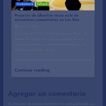
Ciudadanía
Cultura
Proyecto de ülkantun inicia ciclo de
encuentros comunitarios en Los Ríos
Junio 7, 2026
El proyecto Fvr Fvr Awkiñ Mawizantu Mew – El
sonido del viento en el bosque iniciará durante
junio una serie de encuentros territoriales en la
Región de Los Ríos, donde…
Continue reading
Agregar un comentario
Tu dirección de correo electrónico no será publicada.
Los