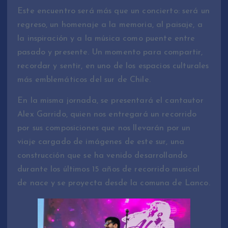
Este encuentro será más que un concierto: será un
regreso, un homenaje a la memoria, al paisaje, a
la inspiración y a la música como puente entre
pasado y presente. Un momento para compartir,
recordar y sentir, en uno de los espacios culturales
más emblemáticos del sur de Chile.
En la misma jornada, se presentará el cantautor
Alex Garrido, quien nos entregará un recorrido
por sus composiciones que nos llevarán por un
viaje cargado de imágenes de este sur, una
construcción que se ha venido desarrollando
durante los últimos 15 años de recorrido musical
de nace y se proyecta desde la comuna de Lanco.