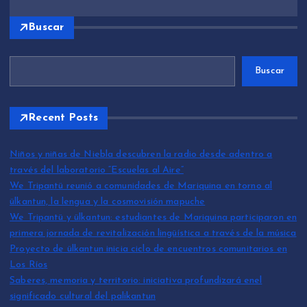
Buscar
Buscar
Recent Posts
Niños y niñas de Niebla descubren la radio desde adentro a
través del laboratorio “Escuelas al Aire”
We Tripantü reunió a comunidades de Mariquina en torno al
ülkantun, la lengua y la cosmovisión mapuche
We Tripantü y ülkantun: estudiantes de Mariquina participaron en
primera jornada de revitalización lingüística a través de la música
Proyecto de ülkantun inicia ciclo de encuentros comunitarios en
Los Ríos
Saberes, memoria y territorio: iniciativa profundizará enel
significado cultural del palikantun