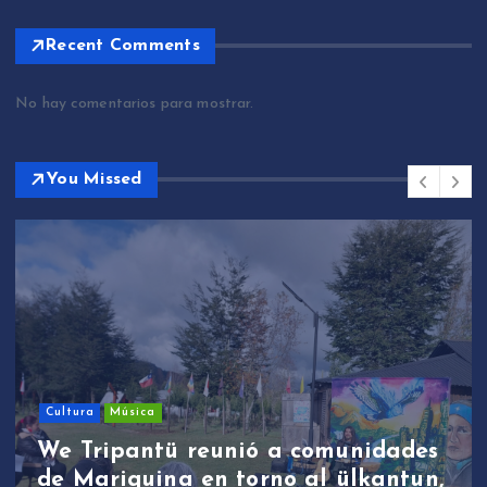
Recent Comments
No hay comentarios para mostrar.
You Missed
Sin categoría
We Tripantü y ülkantun:
s
estudiantes de Mariquina
,
participaron en primera jornada