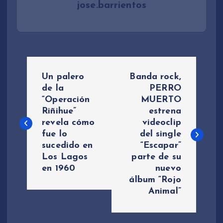
jose.barrientos
N
Un palero
Banda rock,
a
de la
PERRO
“Operación
MUERTO
Riñihue”
estrena
v
revela cómo
videoclip
fue lo
del single
e
sucedido en
“Escapar”
Los Lagos
parte de su
g
en 1960
nuevo
álbum “Rojo
a
Animal”
c