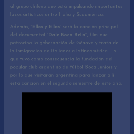
al grupo chileno que está impulsando importantes
lazos artísticos entre Italia y Sudamérica.
Además,
”Ellos y Ellas”
será la canción principal
del documental
”Dale Boca Belin”
, film que
patrocina la gobernación de Génova y trata de
la inmigracion de italianos a latinoamérica. Lo
que tuvo como consecuencia la fundación del
popular club argentino de fútbol Boca Juniors y
por lo que visitarán argentina para lanzar alli
esta cancion en el segundo semestre de este año.