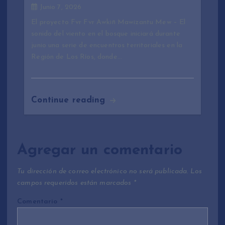
Junio 7, 2026
El proyecto Fvr Fvr Awkiñ Mawizantu Mew – El
sonido del viento en el bosque iniciará durante
junio una serie de encuentros territoriales en la
Región de Los Ríos, donde…
Continue reading
Agregar un comentario
Tu dirección de correo electrónico no será publicada.
Los
campos requeridos están marcados
*
Comentario
*