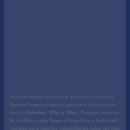
Para mediados de junio de este año, Francesco
Baccini llegará a nuestro país para promocionar
junto a
Natalino ”Ellos y Ellas”
. Después, cruzarán
la cordillera para llegar a Argentina y lanzar allí
también esta canción, consolidando cada vez más