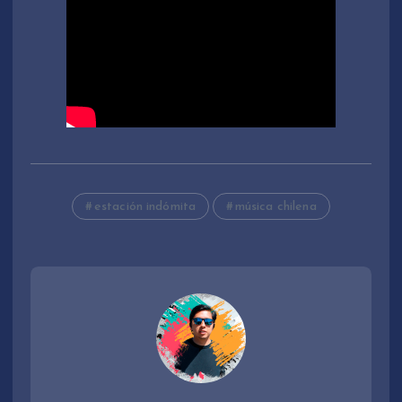
estación indómita
música chilena