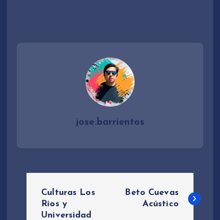
jose.barrientos
N
Culturas Los
Beto Cuevas
a
Ríos y
Acústico
Universidad