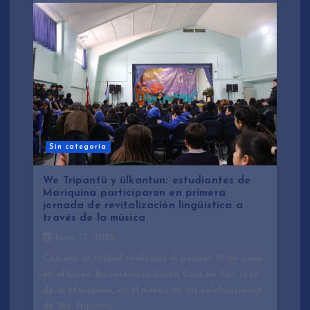
Sin categoría
We Tripantü y ülkantun: estudiantes de
Mariquina participaron en primera
jornada de revitalización lingüística a
través de la música
Junio 17, 2026
Con una actividad realizada el pasado 16 de junio
en el Liceo Bicentenario Santa Cruz de San José
de la Mariquina, en el marco de las celebraciones
de We Tripantü,…