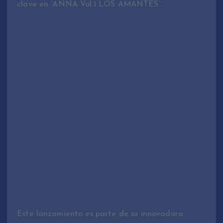
clave en ‘ANNA Vol.1 LOS AMANTES’.
Este lanzamiento es parte de su innovadora