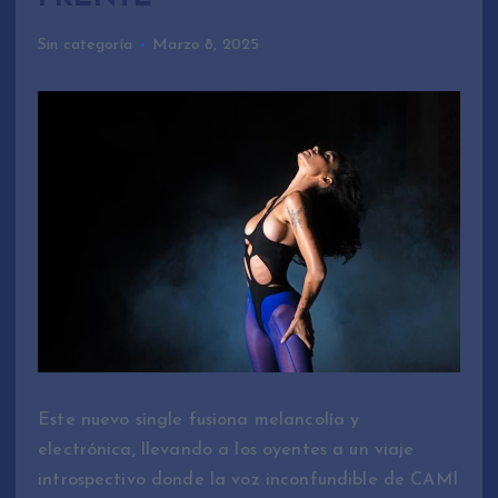
Sin categoría
Marzo 8, 2025
Este nuevo single fusiona melancolía y
electrónica, llevando a los oyentes a un viaje
introspectivo donde la voz inconfundible de CAMI