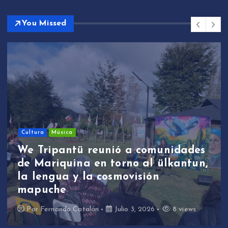
You Missed
Sin categoría
We Tripantü y ülkantun:
nidades
estudiantes de Mariquina
lkantun,
participaron en primera jo
de revitalización lingüístic
través de la música
8 views
Por
Fernando Catalán
Junio 17, 2026