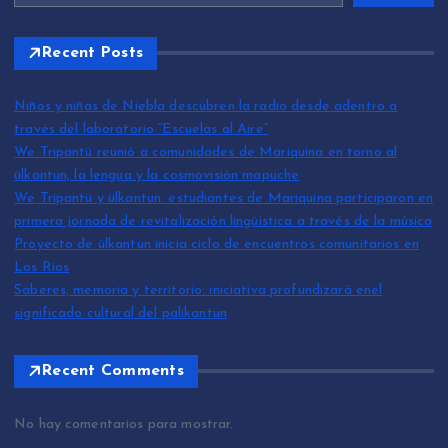
Recent Posts
Niños y niñas de Niebla descubren la radio desde adentro a
través del laboratorio “Escuelas al Aire”
We Tripantü reunió a comunidades de Mariquina en torno al
ülkantun, la lengua y la cosmovisión mapuche
We Tripantü y ülkantun: estudiantes de Mariquina participaron en
primera jornada de revitalización lingüística a través de la música
Proyecto de ülkantun inicia ciclo de encuentros comunitarios en
Los Ríos
Saberes, memoria y territorio: iniciativa profundizará enel
significado cultural del palikantun
Recent Comments
No hay comentarios para mostrar.