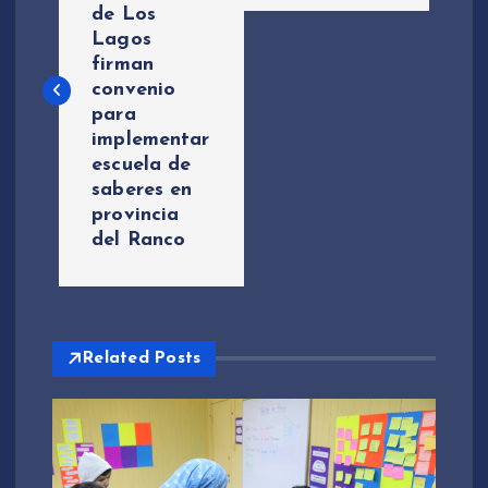
de Los
v
Lagos
firman
e
convenio
para
g
implementar
escuela de
a
saberes en
provincia
c
del Ranco
i
ó
Related Posts
n
d