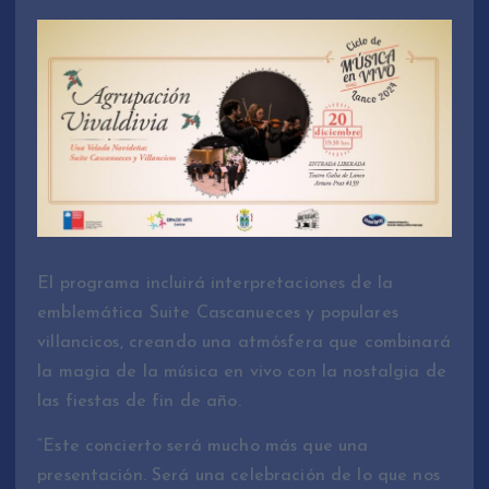
El programa incluirá interpretaciones de la
emblemática Suite Cascanueces y populares
villancicos, creando una atmósfera que combinará
la magia de la música en vivo con la nostalgia de
las fiestas de fin de año.
“Este concierto será mucho más que una
presentación. Será una celebración de lo que nos