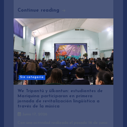
Continue reading
Sin categoría
We Tripantü y ülkantun: estudiantes de
Mariquina participaron en primera
jornada de revitalización lingüística a
través de la música
Junio 17, 2026
Con una actividad realizada el pasado 16 de junio