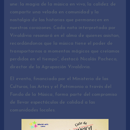
une: la magia de la música en vivo, la calidez de
compartir una velada en comunidad y la
nostalgia de las historias que permanecen en
nuestros corazones. Cada nota interpretada por
Vivaldivia resonará en el alma de quienes asistan,
recordándonos que la música tiene el poder de
transportarnos a momentos mágicos que creíamos
perdidos en el tiempo”, destacó Nicolás Pacheco,
director de la Agrupación Vivaldivia.
El evento, financiado por el Ministerio de las
Culturas, las Artes y el Patrimonio a través del
Fondo de la Música, forma parte del compromiso
de llevar espectáculos de calidad a las
comunidades locales.