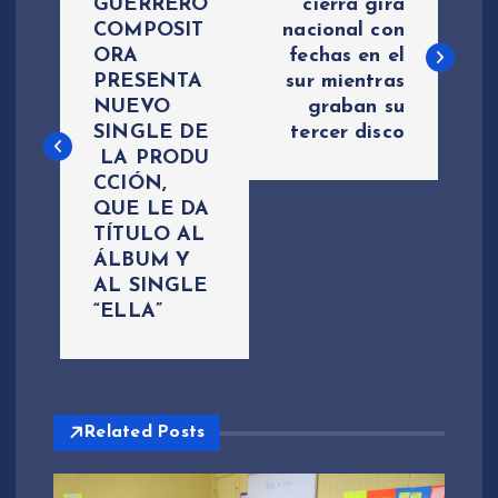
a
GUERRERO
cierra gira
COMPOSIT
nacional con
ORA
fechas en el
v
PRESENTA
sur mientras
NUEVO
graban su
e
SINGLE DE
tercer disco
LA PRODU
g
CCIÓN,
QUE LE DA
a
TÍTULO AL
ÁLBUM Y
c
AL SINGLE
“ELLA”
i
ó
Related Posts
n