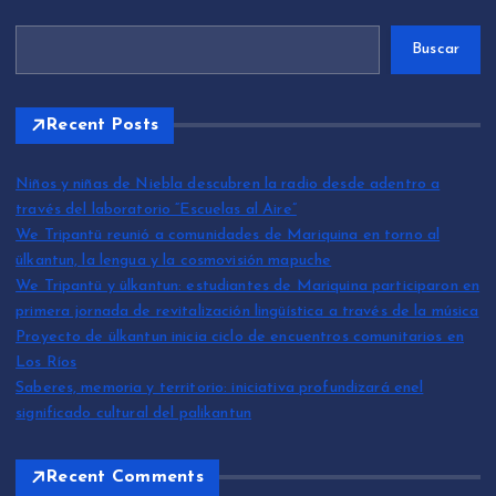
Buscar
Recent Posts
Niños y niñas de Niebla descubren la radio desde adentro a
través del laboratorio “Escuelas al Aire”
We Tripantü reunió a comunidades de Mariquina en torno al
ülkantun, la lengua y la cosmovisión mapuche
We Tripantü y ülkantun: estudiantes de Mariquina participaron en
primera jornada de revitalización lingüística a través de la música
Proyecto de ülkantun inicia ciclo de encuentros comunitarios en
Los Ríos
Saberes, memoria y territorio: iniciativa profundizará enel
significado cultural del palikantun
Recent Comments