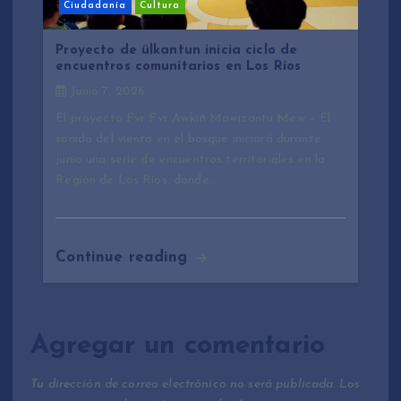
Ciudadanía
Cultura
Proyecto de ülkantun inicia ciclo de
encuentros comunitarios en Los Ríos
Junio 7, 2026
El proyecto Fvr Fvr Awkiñ Mawizantu Mew – El
sonido del viento en el bosque iniciará durante
junio una serie de encuentros territoriales en la
Región de Los Ríos, donde…
Continue reading
Agregar un comentario
Tu dirección de correo electrónico no será publicada.
Los