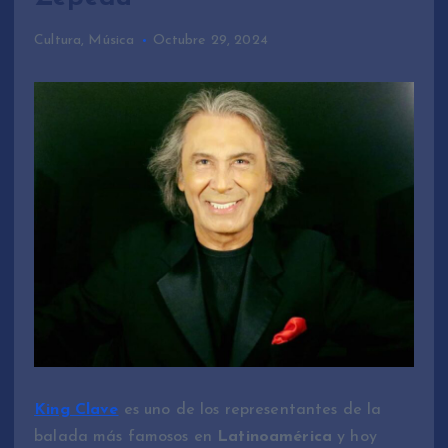
Cultura
,
Música
Octubre 29, 2024
King Clave
es uno de los representantes de la
balada más famosos en
Latinoamérica
y hoy