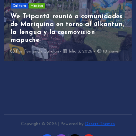
We Tripantü y ülkantun:
s
estudiantes de Mariquina
n,
participaron en primera jornada
de revitalización lingüística a
través de la música
Por
Fernando Catalán
Junio 17, 2026
10 view
Copyright © 2026 | Powered by
Desert Themes