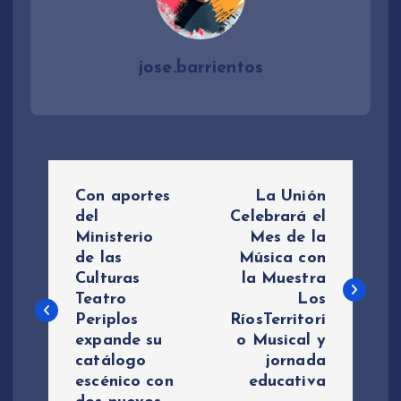
jose.barrientos
N
Con aportes
La Unión
a
del
Celebrará el
Ministerio
Mes de la
de las
Música con
v
Culturas
la Muestra
Teatro
Los
e
Periplos
RíosTerritori
expande su
o Musical y
g
catálogo
jornada
escénico con
educativa
a