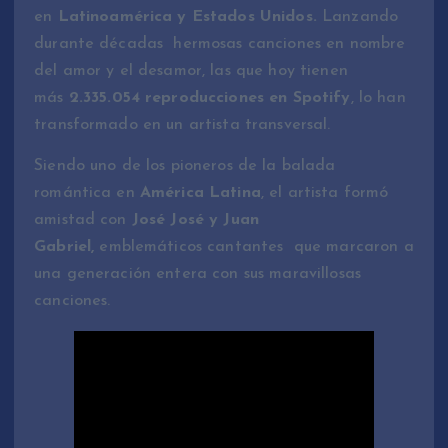
en
Latinoamérica y Estados Unidos.
Lanzando
durante décadas hermosas canciones en nombre
del amor y el desamor, las que hoy tienen
más
2.335.054 reproducciones en Spotify
, lo han
transformado en un artista transversal.
Siendo uno de los pioneros de la balada
romántica en
América Latina
, el artista formó
amistad con
José José y Juan
Gabriel,
emblemáticos cantantes que marcaron a
una generación entera con sus maravillosas
canciones.