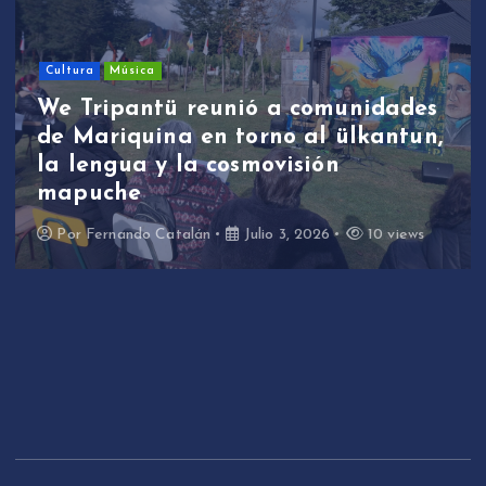
Sin categoría
We Tripantü y ülkantun:
estudiantes de Mariquina
participaron en primera jornada
de revitalización lingüística a
través de la música
Por
Fernando Catalán
Junio 17, 2026
10 views