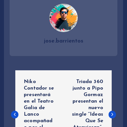
jose.barrientos
N
Niko
Triada 360
a
Contador se
junto a Pipo
presentará
Gormaz
en el Teatro
presentan el
v
Galia de
nuevo
Lanco
single “Ideas
e
acompañad
Que Se