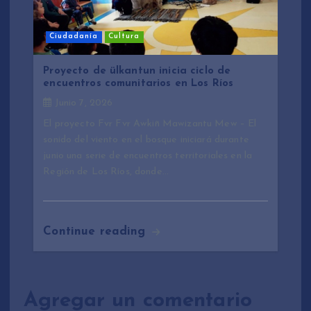
Ciudadanía
Cultura
Proyecto de ülkantun inicia ciclo de
encuentros comunitarios en Los Ríos
Junio 7, 2026
El proyecto Fvr Fvr Awkiñ Mawizantu Mew – El
sonido del viento en el bosque iniciará durante
junio una serie de encuentros territoriales en la
Región de Los Ríos, donde…
Continue reading
Agregar un comentario