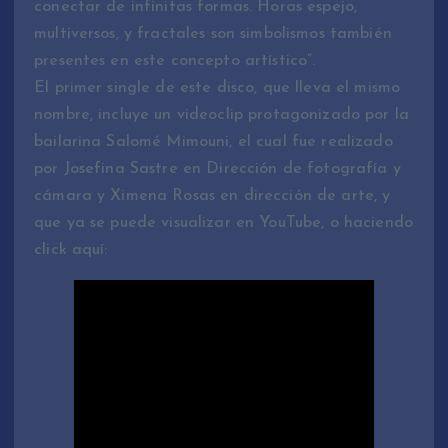
conectar de infinitas formas. Horas espejo,
multiversos, y fractales son simbolismos también
presentes en este concepto artístico”.
El primer single de este disco, que lleva el mismo
nombre, incluye un videoclip protagonizado por la
bailarina Salomé Mimouni, el cual fue realizado
por Josefina Sastre en Dirección de fotografía y
cámara y Ximena Rosas en dirección de arte, y
que ya se puede visualizar en YouTube, o haciendo
click aquí: