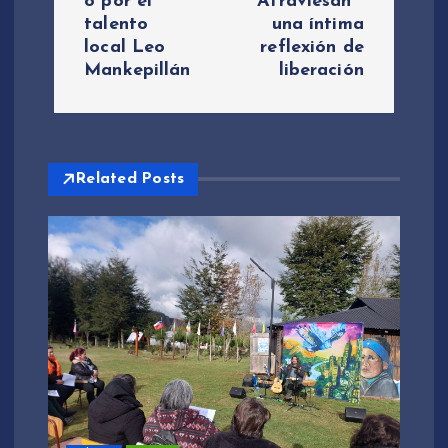
o por el
Atraviesan”
g
talento
una íntima
local Leo
reflexión de
a
Mankepillán
liberación
c
i
Related Posts
ó
n
d
e
e