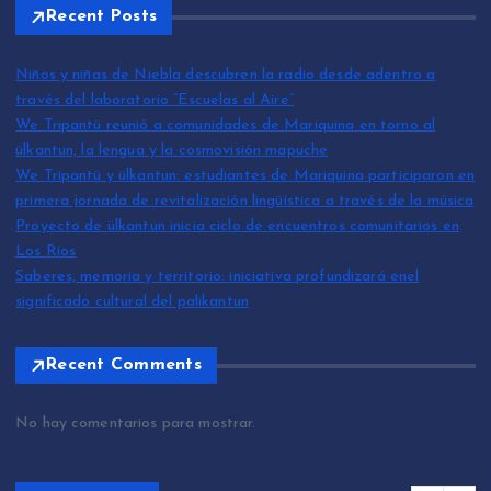
Recent Posts
Niños y niñas de Niebla descubren la radio desde adentro a
través del laboratorio “Escuelas al Aire”
We Tripantü reunió a comunidades de Mariquina en torno al
ülkantun, la lengua y la cosmovisión mapuche
We Tripantü y ülkantun: estudiantes de Mariquina participaron en
primera jornada de revitalización lingüística a través de la música
Proyecto de ülkantun inicia ciclo de encuentros comunitarios en
Los Ríos
Saberes, memoria y territorio: iniciativa profundizará enel
significado cultural del palikantun
Recent Comments
No hay comentarios para mostrar.