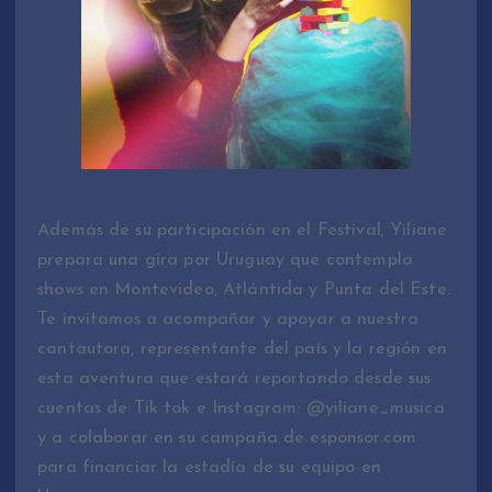
Además de su participación en el Festival, Yiliane
prepara una gira por Uruguay que contempla
shows en Montevideo, Atlántida y Punta del Este.
Te invitamos a acompañar y apoyar a nuestra
cantautora, representante del país y la región en
esta aventura que estará reportando desde sus
cuentas de Tik tok e Instagram: @yiliane_musica
y a colaborar en su campaña de esponsor.com
para financiar la estadía de su equipo en