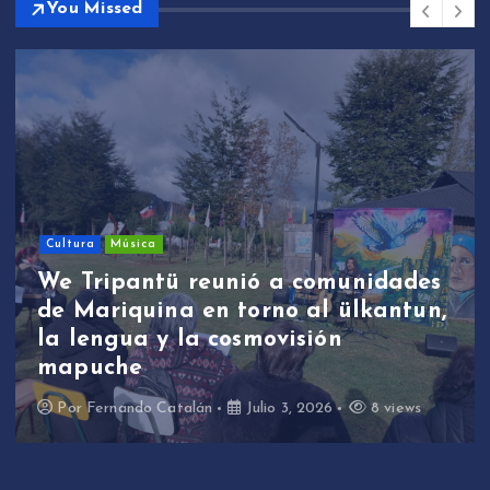
You Missed
Cultura
Música
We Tripantü reunió a comunidades
de Mariquina en torno al ülkantun,
la lengua y la cosmovisión
mapuche
Por
Fernando Catalán
Julio 3, 2026
8 views