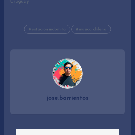
Uruguay
estación indómita
música chilena
jose.barrientos