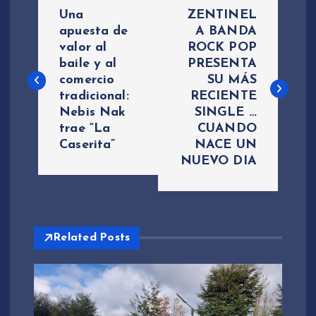
N
Una
ZENTINEL
a
apuesta de
A BANDA
valor al
ROCK POP
baile y al
PRESENTA
v
comercio
SU MÁS
tradicional:
RECIENTE
e
Nebis Nak
SINGLE …
trae “La
CUANDO
g
Caserita”
NACE UN
NUEVO DIA
a
c
i
Related Posts
ó
n