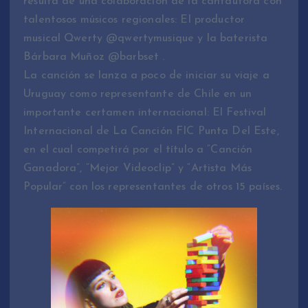
resulta de una colaboración de la cantautora con
talentosos músicos regionales: El productor
musical Qwerty @qwertymusique y la baterista
Bárbara Muñoz @barbset .
La canción se lanza a poco de iniciar su viaje a
Uruguay como representante de Chile en un
importante certamen internacional: El Festival
Internacional de La Canción FIC Punta Del Este,
en el cual competirá por el título a “Canción
Ganadora”, “Mejor Videoclip” y “Artista Más
Popular” con los representantes de otros 15 países.