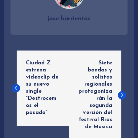
jose.barrientos
N
Ciudad Z
Siete
a
estrena
bandas y
videoclip de
solistas
su nuevo
regionales
v
single
protagoniza
“Destrocem
rán la
e
os el
segunda
pasado”
versión del
g
festival Ríos
de Música
a