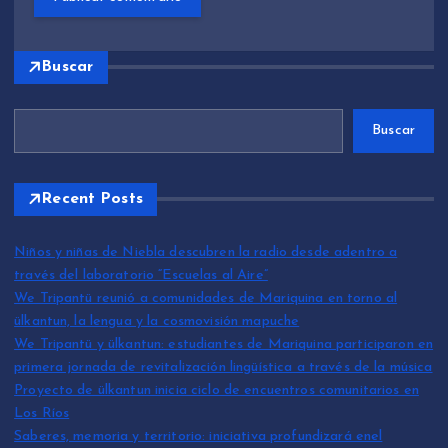
Buscar
Buscar
Recent Posts
Niños y niñas de Niebla descubren la radio desde adentro a
través del laboratorio “Escuelas al Aire”
We Tripantü reunió a comunidades de Mariquina en torno al
ülkantun, la lengua y la cosmovisión mapuche
We Tripantü y ülkantun: estudiantes de Mariquina participaron en
primera jornada de revitalización lingüística a través de la música
Proyecto de ülkantun inicia ciclo de encuentros comunitarios en
Los Ríos
Saberes, memoria y territorio: iniciativa profundizará enel