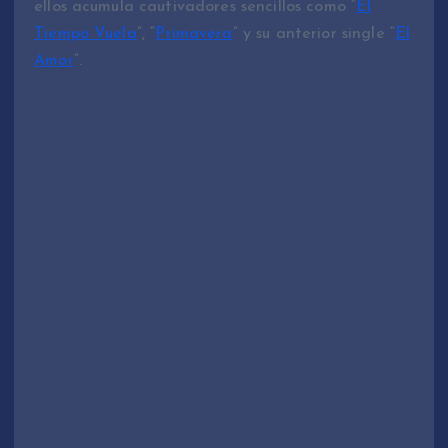
ellos acumula cautivadores sencillos como “
El
Tiempo Vuela
”, “
Primavera
” y su anterior single “
El
Amor
”.