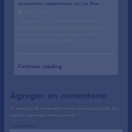
encuentros comunitarios en Los Ríos
Junio 7, 2026
El proyecto Fvr Fvr Awkiñ Mawizantu Mew – El
sonido del viento en el bosque iniciará durante
junio una serie de encuentros territoriales en la
Región de Los Ríos, donde…
Continue reading
Agregar un comentario
Tu dirección de correo electrónico no será publicada.
Los
campos requeridos están marcados
*
Comentario
*