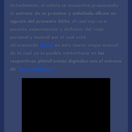
Actualmente, el solista se encuentra preparando
el
estreno de su próximo y anhelado álbum en
agosto del presente 2024
, el cual nos va a
permitir experimentar y disfrutar del viaje
personal y musical por el cual está
atravesando
David
en esta nueva etapa musical,
de la cual ya es posible contentarse en
las
respectivas plataformas digitales con el estreno
de
“
Entre Nosotros
”.