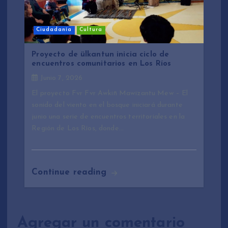
Ciudadanía
Cultura
Proyecto de ülkantun inicia ciclo de
encuentros comunitarios en Los Ríos
Junio 7, 2026
El proyecto Fvr Fvr Awkiñ Mawizantu Mew – El
sonido del viento en el bosque iniciará durante
junio una serie de encuentros territoriales en la
Región de Los Ríos, donde…
Continue reading
Agregar un comentario