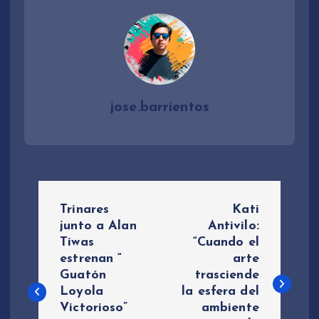
jose.barrientos
N
Trinares
Kati
a
junto a Alan
Antivilo:
Tiwas
“Cuando el
estrenan “
arte
v
Guatón
trasciende
Loyola
la esfera del
e
Victorioso”
ambiente