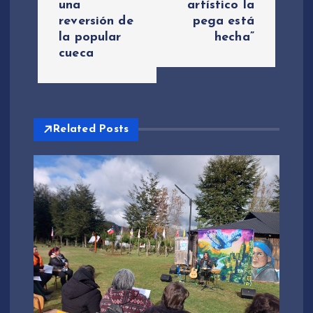
una
artístico la
g
reversión de
pega está
la popular
hecha”
a
cueca
c
i
Related Posts
ó
n
d
e
e