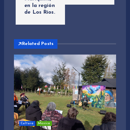
en la región
i
de Los Ríos.
ó
n
Related Posts
d
e
e
n
t
r
Cultura
Música