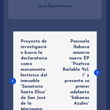
jose.barrientos
N
Proyecto de
Pascuala
a
investigació
Ilabaca
n busca la
anuncia
declaratoria
nuevo EP
v
como
“Poética
monumento
Bailable Vol.
e
histórico del
1” y
inmueble
presenta su
g
“Sanatorio
primer
Santa Elisa”
adelanto
a
de San José
“Sábanas
de la
Azules”
c
Mariquina,