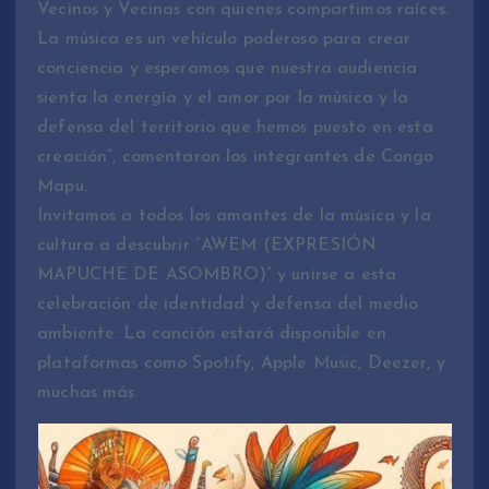
Vecinos y Vecinas con quienes compartimos raíces.
La música es un vehículo poderoso para crear
conciencia y esperamos que nuestra audiencia
sienta la energía y el amor por la música y la
defensa del territorio que hemos puesto en esta
creación”, comentaron los integrantes de Congo
Mapu.
Invitamos a todos los amantes de la música y la
cultura a descubrir “AWEM (EXPRESIÓN
MAPUCHE DE ASOMBRO)” y unirse a esta
celebración de identidad y defensa del medio
ambiente. La canción estará disponible en
plataformas como Spotify, Apple Music, Deezer, y
muchas más.