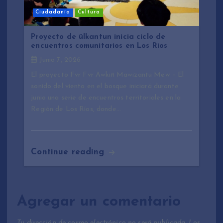
Ciudadanía
Cultura
Proyecto de ülkantun inicia ciclo de
encuentros comunitarios en Los Ríos
Junio 7, 2026
El proyecto Fvr Fvr Awkiñ Mawizantu Mew – El
sonido del viento en el bosque iniciará durante
junio una serie de encuentros territoriales en la
Región de Los Ríos, donde…
Continue reading
Agregar un comentario
Tu dirección de correo electrónico no será publicada.
Los