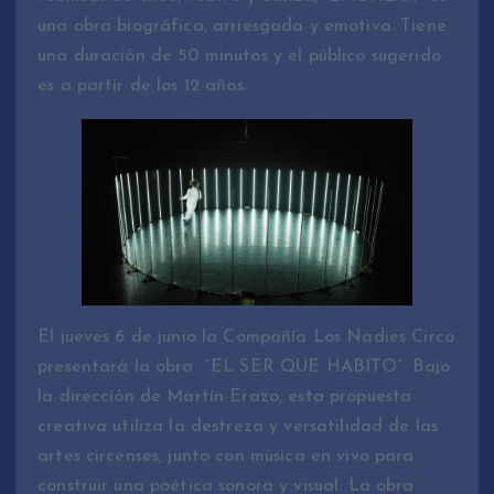
una obra biográfica, arriesgada y emotiva. Tiene
una duración de 50 minutos y el público sugerido
es a partir de los 12 años.
El jueves 6 de junio la Compañía Los Nadies Circo
presentará la obra “EL SER QUE HABITO”. Bajo
la dirección de Martín Erazo, esta propuesta
creativa utiliza la destreza y versatilidad de las
artes circenses, junto con música en vivo para
construir una poética sonora y visual. La obra