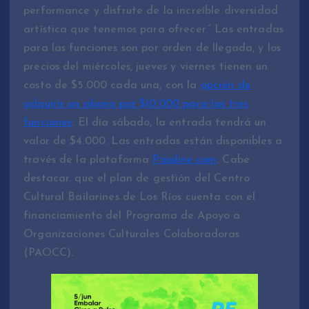
performance y disfrute de la increíble diversidad
artística que tenemos para ofrecer.” Las entradas
para las funciones son por orden de llegada, y los
precios del miércoles, jueves y viernes tienen un
costo de $5.000 cada una, con la
opción de
adquirir un abono por $10.000 para las tres
funciones
. El día sábado, la entrada tendrá un
valor de $4.000. Las entradas están disponibles a
través de la plataforma
Passline.com
. Cabe
destacar. que el plan de gestión del Centro
Cultural Bailarines de Los Ríos cuenta con el
financiamiento del Programa de Apoyo a
Organizaciones Culturales Colaboradoras
(PAOCC).