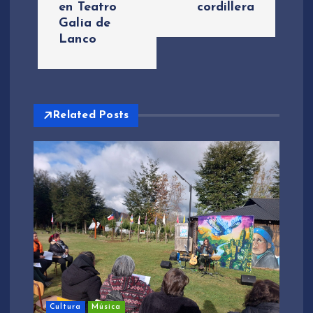
en Teatro
cordillera
a
Galia de
Lanco
c
i
Related Posts
ó
n
d
e
e
n
Cultura
Música