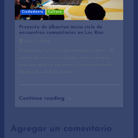
Ciudadanía
Cultura
Proyecto de ülkantun inicia ciclo de
encuentros comunitarios en Los Ríos
Junio 7, 2026
El proyecto Fvr Fvr Awkiñ Mawizantu Mew – El
sonido del viento en el bosque iniciará durante
junio una serie de encuentros territoriales en la
Región de Los Ríos, donde…
Continue reading
Agregar un comentario