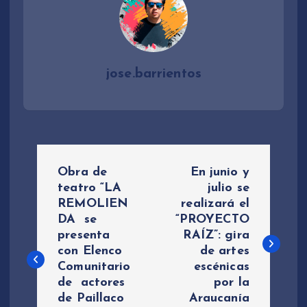
jose.barrientos
N
Obra de
En junio y
a
teatro “LA
julio se
REMOLIEN
realizará el
DA se
“PROYECTO
v
presenta
RAÍZ”: gira
con Elenco
de artes
e
Comunitario
escénicas
de actores
por la
g
de Paillaco
Araucanía