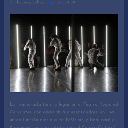
Ciudadanía
,
Cultura
Junio 5, 2024
La temporada tendrá lugar en el Teatro Regional
Cervantes, con cada obra presentándose en una
única función diaria a las 19:30 hrs, y finalizará el
8 de junio con una rotativa en el Centro Cultural