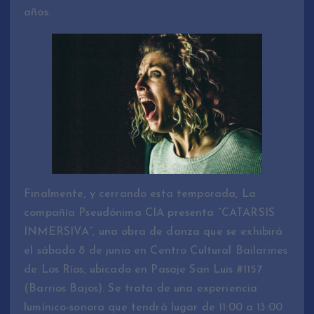
años.
Finalmente, y cerrando esta temporada, La
compañía Pseudónima CIA presenta “CATARSIS
INMERSIVA”, una obra de danza que se exhibirá
el sábado 8 de junio en Centro Cultural Bailarines
de Los Ríos, ubicado en Pasaje San Luis #1157
(Barrios Bajos). Se trata de una experiencia
lumínico-sonora que tendrá lugar de 11:00 a 13:00