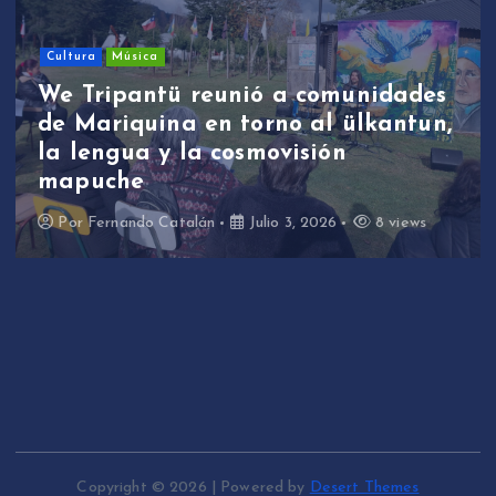
Sin categoría
We Tripantü y ülkantun:
idades
estudiantes de Mariquina
kantun,
participaron en primera jor
de revitalización lingüística 
través de la música
8 views
Por
Fernando Catalán
Junio 17, 2026
Copyright © 2026 | Powered by
Desert Themes