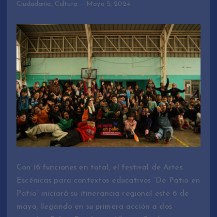
Ciudadanía
,
Cultura
Mayo 5, 2024
Con 16 funciones en total, el festival de Artes
Escénicas para contextos educativos “De Patio en
Patio” iniciará su itinerancia regional este 6 de
mayo, llegando en su primera acción a dos