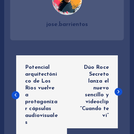
jose.barrientos
N
Potencial
Dúo Roce
a
arquitectóni
Secreto
co de Los
lanza el
Ríos vuelve
nuevo
v
a
sencillo y
protagoniza
videoclip
e
r cápsulas
“Cuando te
audiovisuale
vi”
g
s