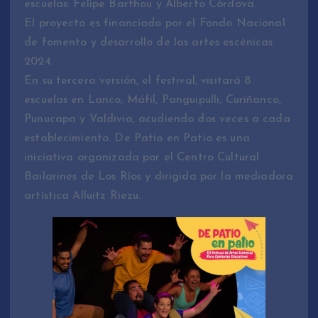
escuelas: Felipe Barthou y Alberto Córdova.
El proyecto es financiado por el Fondo Nacional
de fomento y desarrollo de las artes escénicas
2024.
En su tercera versión, el festival, visitará 8
escuelas en Lanco, Máfil, Panguipulli, Curiñanco,
Punucapa y Valdivia, acudiendo dos veces a cada
establecimiento. De Patio en Patio es una
iniciativa organizada por el Centro Cultural
Bailarines de Los Ríos y dirigida por la mediadora
artística Alluitz Riezu.