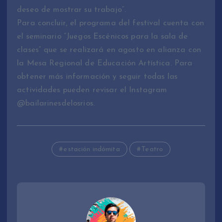
deseo de mostrar su trabajo”.
Para concluir, el programa del festival cuenta con
el seminario “Juegos Escénicos para la sala de
clases” que se realizará en agosto en alianza con
la Mesa Regional de Educación Artística. Para
obtener más información y seguir todas las
actividades pueden revisar el Instagram
@bailarinesdelosrios.
estación indómita
Teatro