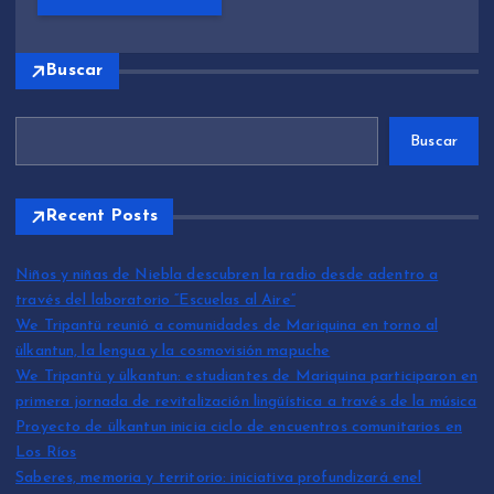
Buscar
Buscar
Recent Posts
Niños y niñas de Niebla descubren la radio desde adentro a
través del laboratorio “Escuelas al Aire”
We Tripantü reunió a comunidades de Mariquina en torno al
ülkantun, la lengua y la cosmovisión mapuche
We Tripantü y ülkantun: estudiantes de Mariquina participaron en
primera jornada de revitalización lingüística a través de la música
Proyecto de ülkantun inicia ciclo de encuentros comunitarios en
Los Ríos
Saberes, memoria y territorio: iniciativa profundizará enel