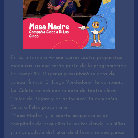
En esta tercera versión serán cuatro propuestas
escénicas las que serán parte de la programación.
La compañía Dispersa presentará su obra de
danza “Índice: El Juego Verdadero”, la compañía
La Coleto estará con su obra de teatro clown
“Dulce de Pájaro y otras locuras”, la compañía
Circo a Pulso presentará
“Masa Madre” y la cuarta propuesta es un
compilado de pequeños formatos donde las niñas
y niños podrán disfrutar de diferentes disciplinas