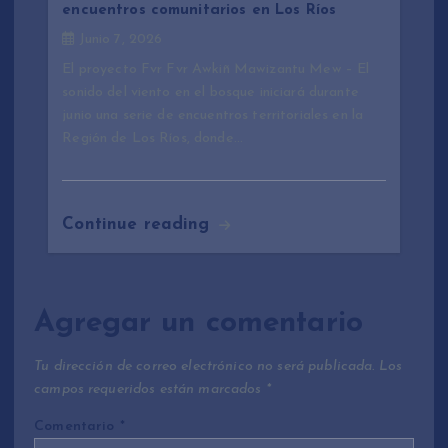
encuentros comunitarios en Los Ríos
Junio 7, 2026
El proyecto Fvr Fvr Awkiñ Mawizantu Mew – El
sonido del viento en el bosque iniciará durante
junio una serie de encuentros territoriales en la
Región de Los Ríos, donde…
Continue reading
Agregar un comentario
Tu dirección de correo electrónico no será publicada.
Los
campos requeridos están marcados
*
Comentario
*