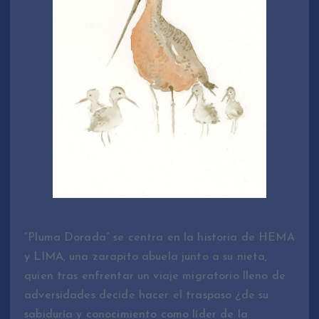
“Pluma Dorada” se centra en la historia de HEMA
y LIMA, una zarapito abuela junto a su nieta,
quien tras enfrentar un viaje migratorio lleno de
adversidades decide hacer el traspaso ¿de su
sabiduría y conocimiento como líder de la