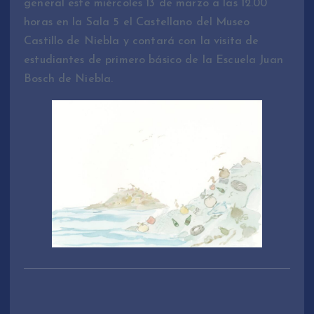
general este miércoles 13 de marzo a las 12.00
horas en la Sala 5 el Castellano del Museo
Castillo de Niebla y contará con la visita de
estudiantes de primero básico de la Escuela Juan
Bosch de Niebla.