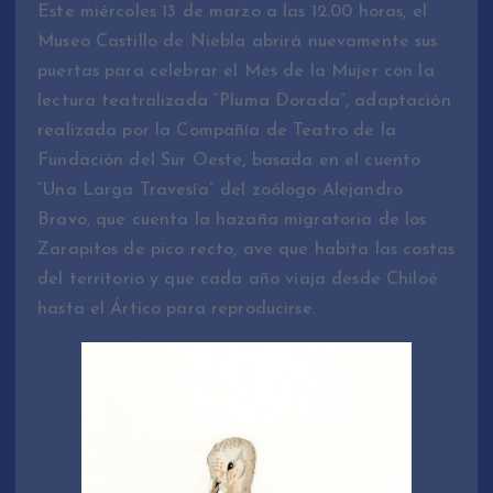
Este miércoles 13 de marzo a las 12.00 horas, el
Museo Castillo de Niebla abrirá nuevamente sus
puertas para celebrar el Mes de la Mujer con la
lectura teatralizada “Pluma Dorada”, adaptación
realizada por la Compañía de Teatro de la
Fundación del Sur Oeste, basada en el cuento
“Una Larga Travesía” del zoólogo Alejandro
Bravo, que cuenta la hazaña migratoria de los
Zarapitos de pico recto, ave que habita las costas
del territorio y que cada año viaja desde Chiloé
hasta el Ártico para reproducirse.