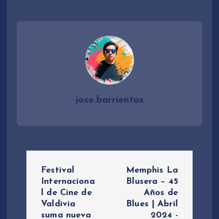
jose.barrientos
N
Festival
Memphis La
a
Internaciona
Blusera – 45
l de Cine de
Años de
Valdivia
Blues | Abril
v
suma nueva
2024 -