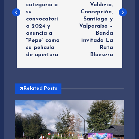
categoría a
Valdivia,
e
su
Concepción,
convocatori
Santiago y
g
a 2024 y
Valparaíso –
anuncia a
Banda
a
“Pepe” como
invitada La
su película
Rata
c
de apertura
Bluesera
i
ó
Related Posts
n
d
e