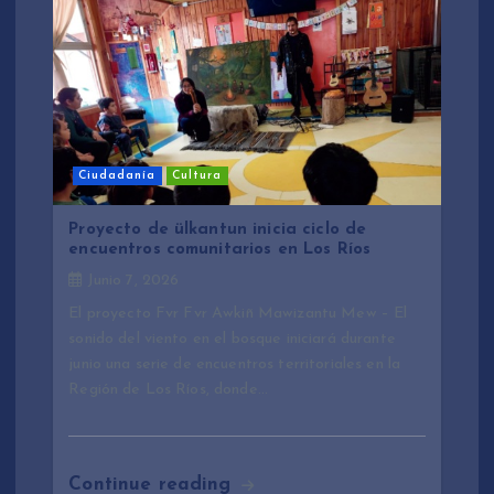
Ciudadanía
Cultura
Proyecto de ülkantun inicia ciclo de
encuentros comunitarios en Los Ríos
Junio 7, 2026
El proyecto Fvr Fvr Awkiñ Mawizantu Mew – El
sonido del viento en el bosque iniciará durante
junio una serie de encuentros territoriales en la
Región de Los Ríos, donde…
Continue reading