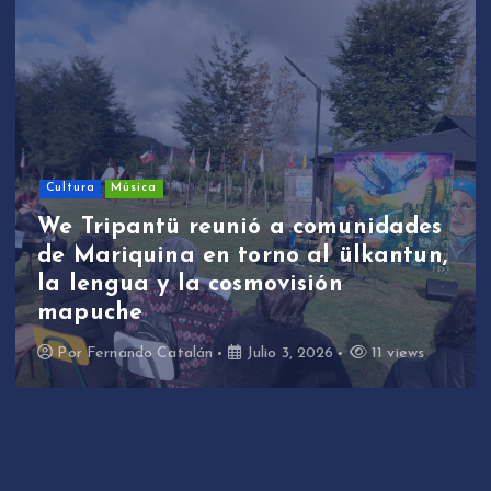
Cultura
Música
We Tripantü reunió a comunidades
de Mariquina en torno al ülkantun,
la lengua y la cosmovisión
mapuche
Por
Fernando Catalán
Julio 3, 2026
11 views