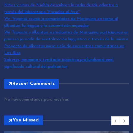
Niños y niñas de Niebla descubren la radio desde adentro a
través del laboratorio “Escuelas al Aire”
We Tripantü reunió a comunidades de Mariquina en torno al
ülkantun, la lengua y la cosmovisión mapuche
We Tripantü y ülkantun: estudiantes de Mariquina participaron en
primera jornada de revitalización lingüística a través de la música
Proyecto de ülkantun inicia ciclo de encuentros comunitarios en
Los Ríos
Saberes, memoria y territorio: iniciativa profundizará enel
significado cultural del palikantun
Recent Comments
No hay comentarios para mostrar.
You Missed