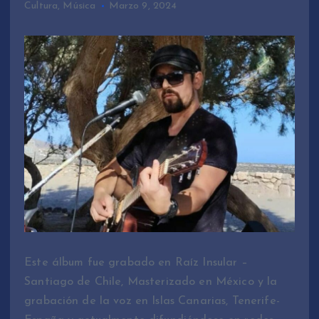
Cultura
,
Música
Marzo 9, 2024
Este álbum fue grabado en Raíz Insular –
Santiago de Chile, Masterizado en México y la
grabación de la voz en Islas Canarias, Tenerife-