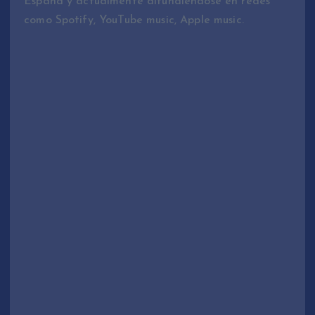
España y actualmente difundiéndose en redes
como Spotify, YouTube music, Apple music.