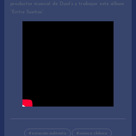
productor musical de Dual’s y trabajar este álbum
“Entre Sueños”.
estación indómita
música chilena