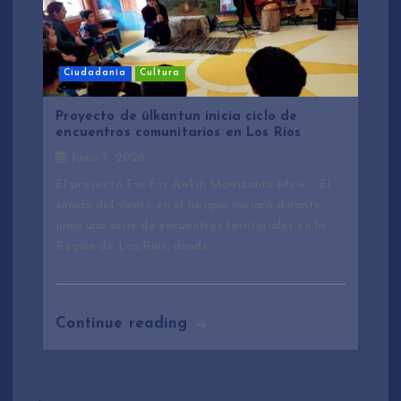
Ciudadanía
Cultura
Proyecto de ülkantun inicia ciclo de
encuentros comunitarios en Los Ríos
Junio 7, 2026
El proyecto Fvr Fvr Awkiñ Mawizantu Mew – El
sonido del viento en el bosque iniciará durante
junio una serie de encuentros territoriales en la
Región de Los Ríos, donde…
Continue reading