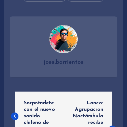
jose.barrientos
N
Sorpréndete
Lanco:
a
con el nuevo
Agrupación
sonido
Noctámbula
chileno de
recibe
v