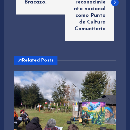
Bracazo.
reconocimie
nto nacional
e
como Punto
de Cultura
g
Comunitaria
a
c
Related Posts
i
ó
n
d
e